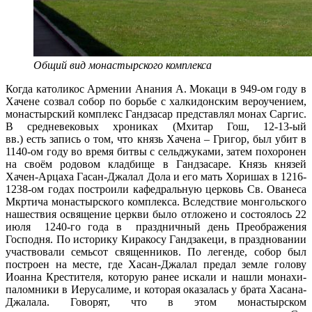
Общий вид монастырского комплекса
Когда католикос Армении Анания А. Мокаци в 949-ом году в
Хачене созвал собор по борьбе с халкидонским вероучением,
монастырский комплекс Гандзасар представлял монах Саргис.
В средневековых хрониках (Мхитар Гош, 12-13-ый
вв.) есть запись о том, что князь Хачена – Григор, был убит в
1140-ом году во время битвы с сельджуками, затем похоронен
на своём родовом кладбище в Гандзасаре. Князь князей
Хачен-Арцаха Гасан-Джалал Дола и его мать Хоришах в 1216-
1238-ом годах построили кафедральную церковь Св. Ованеса
Мкртича монастырского комплекса. Вследствие монгольского
нашествия освящение церкви было отложено и состоялось 22
июля 1240-го года в праздничный день Преображения
Господня. По историку Киракосу Гандзакеци, в праздновании
участвовали семьсот священников. По легенде, собор был
построен на месте, где Хасан-Джалал предал земле голову
Иоанна Крестителя, которую ранее искали и нашли монахи-
паломники в Иерусалиме, и которая оказалась у брата Хасана-
Джалала. Говорят, что в этом монастырском