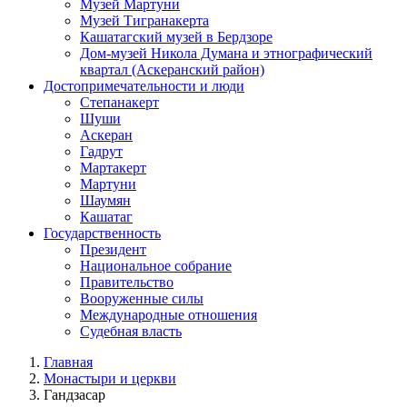
Музей Мартуни
Музей Тигранакерта
Кашатагский музей в Бердзоре
Дом-музей Никола Думана и этнографический
квартал (Аскеранский район)
Достопримечательности и люди
Степанакерт
Шуши
Аскеран
Гадрут
Мартакерт
Мартуни
Шаумян
Кашатаг
Государственность
Президент
Национальное собрание
Правительство
Вооруженные силы
Международные отношения
Судебная власть
Главная
Монастыри и церкви
Гандзасар