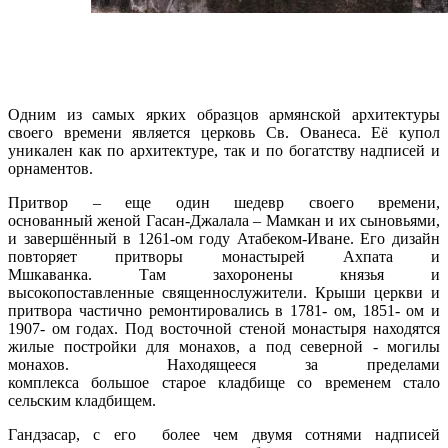
Одним из самых ярких образцов армянской архитектуры
своего времени является церковь Св. Ованеса. Её купол
уникален как по архитектуре, так и по богатству надписей и
орнаментов.
Притвор – еще один шедевр своего времени,
основанный женой Гасан-Джалала – Мамкан и их сыновьями,
и завершённый в 1261-ом году Атабеком-Иване. Его дизайн
повторяет притворы монастырей Ахпата и
Мшкаванка. Там захоронены князья и
высокопоставленные священнослужители. Крыши церкви и
притвора частично ремонтировались в 1781- ом, 1851- ом и
1907- ом годах. Под восточной стеной монастыря находятся
жилые постройки для монахов, а под северной - могилы
монахов. Находящееся за пределами
комплекса большое старое кладбище со временем стало
сельским кладбищем.
Гандзасар, с его более чем двумя сотнями надписей