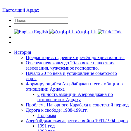
Настоящий Арцах
English
Հայերեն
Türk
История
Предыстория: с древних времён до христианства
От среденевековья до 20-го века: нашествия,
завоевания, чужеземное господство.
Начало 20-го века и установление советского
строя
Формирующийся Азербайджан и его амбиции в
отношении Арцаха
Сущность амбиций Азербайджана по
отношению к Арцаху
Проблема Нагорного Карабаха в советский период
Дорога к свободе: 1988-1991гг.
Погромы
Азербайджанская агрессия: война 1991-1994 годов
1991 год