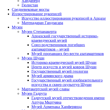
Хандаберд
Гюлистан
Средневековые мосты
Иллюстрирование рукописей
Искусство иллюстрирования рукописей в Арцахе
Матенадаран Гандзасара
Музеи
Музеи Степанакерта
Арцахский государственный историко-
краеведческий музей
Союз родственников погибших
азатамартиков – музей
Музей пропавших без вести азатамартиков
Музеи Шуши
Историко-краеведческий музей Шуши
Центр искусств и музей ковров Шуши
Государственный музей геологии
Музей армянского драма
Государственный музей изобразительного
искусства и сквер скульптур Шуши
Мартакертский музей славы
Музеи Гадрута
Гадрутский музей отечествоведения имени
Артура Мкртчяна
Музей Арменака Ханферянца