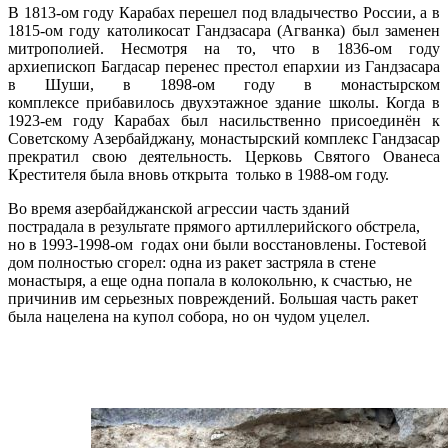
В 1813-ом году Карабах перешел под владычество России, а в
1815-ом году католикосат Гандзасара (Агванка) был заменен
митрополией. Несмотря на то, что в 1836-ом году
архиепископ Багдасар перенес престол епархии из Гандзасара
в Шуши, в 1898-ом году в монастырском
комплексе прибавилось двухэтажное здание школы. Когда в
1923-ем году Карабах был насильственно присоединён к
Советскому Азербайджану, монастырский комплекс Гандзасар
прекратил свою деятельность. Церковь Святого Ованеса
Крестителя была вновь открыта только в 1988-ом году.
Во время азербайджанской агрессии часть зданий
пострадала в результате прямого артиллерийского обстрела,
но в 1993-1998-ом годах они были восстановлены. Гостевой
дом полностью сгорел: одна из ракет застряла в стене
монастыря, а еще одна попала в колокольню, к счастью, не
причинив им серьезных повреждений. Большая часть ракет
была нацелена на купол собора, но он чудом уцелел.