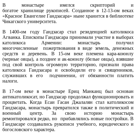
В монастыре имелся скрипторий и
богатое хранилище рукописей. Созданное в 12-13-ом веках
«Красное Евангелие Гандзасара» ныне хранится в библиотеке
Чикагского университета.
В 1400-ом году Гандзасар стал резиденцией католикоса
Агванка. Епископы Гандзасара принимали участие в выборах
католикоса Армении: монастырь получил
многочисленные пожертвования в виде земель, денежных
средств и деревень. В 15-ом веке племена кара-коюнлу
(черные овцы), а позднее и ак-коюнлу (белые овцы), взявшие
под свой контроль огромную территорию, признали права
католикоса Гандзасара и освободили его и священников,
служивших в его подчинении, от обязанности платить
налоги.
В 17-ом веке в монастыре Ериц Манканц был основан
антикатоликосат, но Гандзасар продолжал функционировать и
процветать. Когда Есаи Гасан Джалалян стал католикосом
Гандзасара, монастырь превратился также в политический и
военный центр. За свою историю монастырь
ремонтировался редко, но прибавлялись новые постройки. В
Гандзасаре создавались рукописи учебного, юридического и
богословского характера.