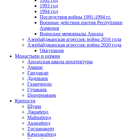
1992 год
1993 год
1994 год
Последствия войны 1991-1994 гг.
Военные действия против Республики
Армения
Воинские мемориалы Арцаха
Азербайджанская агрессия: война 2016 года
Азербайджанская агрессия: война 2020 года
Оккупация
Монастыри и церкви
Арцахская школа архитектуры
Амарас
Гандзасар
Дадиванк
Газанчецоц
Гтчаванк
Цицернаванк
Крепости
Шуши
Джраберд
Майраберд
Аканаберд
Тигранакерт
Качахакаберд