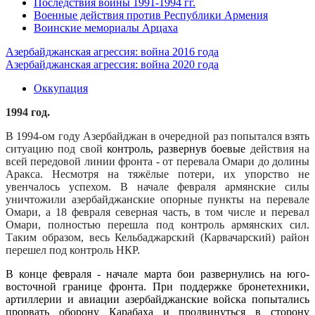
Последствия войны 1991-1994 гг.
Военные действия против Республики Армения
Воинские мемориалы Арцаха
Азербайджанская агрессия: война 2016 года
Азербайджанская агрессия: война 2020 года
Оккупация
1994 год.
В 1994-ом году Азербайджан в очередной раз попытался взять
ситуацию под свой
контроль, развернув боевые
действия на
всей передовой линии фронта - от перевала Омари до долины
Аракса. Несмотря на тяжёлые потери, их упорство не
увенчалось успехом. В начале февраля армянские силы
уничтожили азербайджанские опорные пункты на перевале
Омари, а 18 февраля северная часть, в том числе и перевал
Омари, полностью перешла под контроль армянских сил.
Таким образом, весь Кельбаджарский (Карвачарский) район
перешел под контроль НКР.
В конце февраля - начале марта бои развернулись на юго-
восточной границе фронта. При поддержке бронетехники,
артиллерии и авиации азербайджанские войска попытались
прорвать оборону Карабаха и продвинуться в сторону