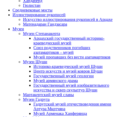
Хандаберд
Гюлистан
Средневековые мосты
Иллюстрирование рукописей
Искусство иллюстрирования рукописей в Арцахе
Матенадаран Гандзасара
Музеи
Музеи Степанакерта
Арцахский государственный историко-
краеведческий музей
Союз родственников погибших
азатамартиков – музей
Музей пропавших без вести азатамартиков
Музеи Шуши
Историко-краеведческий музей Шуши
Центр искусств и музей ковров Шуши
Государственный музей геологии
Музей армянского драма
Государственный музей изобразительного
искусства и сквер скульптур Шуши
Мартакертский музей славы
Музеи Гадрута
Гадрутский музей отечествоведения имени
Артура Мкртчяна
Музей Арменака Ханферянца