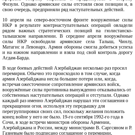
Физули. Однако армянские силы отстояли свои позиции и, в
свою очередь, предприняли ряд наступательных действий.
10 апреля на северо-восточном фронте вооруженные силы
НКР в результате контрнаступательных операций овладели
рядом важных стратегических позиций на гюлистанско-
талышском направлении. В середине апреля вооружённые
силы НКР освободили армянские села Талыш, Чинлу,
Матагис и Левонарх. Армия обороны смогла добиться успеха
и на южном направлении и взяла под свой контроль дорогу
Агдам-Барда.
В ходе боевых действий Азербайджан несколько раз просил
перемирия. Обычно это происходило в том случае, когда
армия Азербайджана несла большие потери или, когда,
встречая ожесточенное сопротивление армянских войск,
вооружённые силы противника вынужденно отказывались от
собственных наступательных операций и отступали. Однако
каждый раз именно Азербайджан нарушал эти соглашения о
прекращении огня
,
используя эту передышку для
перегруппировки своих сил, поскольку желания положить
конец войне у него не было. 19-го сентября 1992-го года в
Сочи, в ходе встречи министров обороны Армении,
Азербайджана и России, между министрами В. Саргсяном и Р.
Газиевым было подписано соглашение о перемирии,