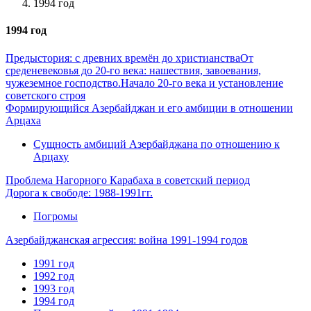
1994 год
1994 год
Предыстория: с древних времён до христианства
От
среденевековья до 20-го века: нашествия, завоевания,
чужеземное господство.
Начало 20-го века и установление
советского строя
Формирующийся Азербайджан и его амбиции в отношении
Арцаха
Сущность амбиций Азербайджана по отношению к
Арцаху
Проблема Нагорного Карабаха в советский период
Дорога к свободе: 1988-1991гг.
Погромы
Азербайджанская агрессия: война 1991-1994 годов
1991 год
1992 год
1993 год
1994 год