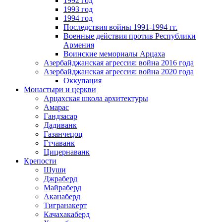
1992 год
1993 год
1994 год
Последствия войны 1991-1994 гг.
Военные действия против Республики
Армения
Воинские мемориалы Арцаха
Азербайджанская агрессия: война 2016 года
Азербайджанская агрессия: война 2020 года
Оккупация
Монастыри и церкви
Арцахская школа архитектуры
Амарас
Гандзасар
Дадиванк
Газанчецоц
Гтчаванк
Цицернаванк
Крепости
Шуши
Джраберд
Майраберд
Аканаберд
Тигранакерт
Качахакаберд