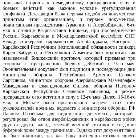
призывая стороны к немедленному прекращению огня и
боевых действий как важное условие урегулирования
конфликта. Декларация была первым подобным документом,
принятым этой организацией, и первым документом,
подписанным президентами Армении и Азербайджана. 6-го
мая в столице Кыргызстана Бишкеке, при посредничестве
России, Кыргызстана и Межпарламентской ассамблеи СНГ,
между спикерами парламентов Азербайджана, Нагорно -
Карабахской Республики (исполняющий обязанности спикера
Карен Бабурян) и Республики Армения был подписан так
называемый Бишкекский протокол, который призывал три
стороны к прекращению боевых действий с 9-го мая.
Окончательный документ был подписан в последующие дни
министром обороны Республики Армения Сержем
Саргсяном, министром обороны Азербайджана Мамедрафом
Мамедовым и командующим Силами обороны Нагорно-
Карабахской Республики Самвелом Бабаяном, и режим
прекращения огня вступил в силу с 12-го мая. Далее,
15-16-го
мая, в Москве была организована встреча этих трех
руководителей военных ведомств с министром обороны
РФ
Павлом Грачёвым для подписания документа, который
регулировал бы отвод азербайджанских и карабахских войск
друг от друга, вывод тяжелой военной техники и создание
буферной зоны между границами. Однако этот документ так и
не был подписан, так как Баку поспешно отозвал своего