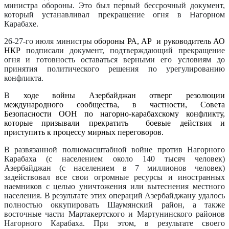
министра обороны. Это был первый бессрочный документ,
который устанавливал прекращение огня в Нагорном
Карабахе.
26-27-го июля министры
обороны РА, АР и руководитель АО
НКР
подписали документ, подтверждающий прекращение
огня и готовность оставаться верными его условиям до
принятия политического решения по урегулированию
конфликта.
В
ходе войны Азербайджан отверг резолюции
международного сообщества, в частности, Совета
Безопасности ООН по нагорно-карабахскому конфликту,
которые призывали прекратить боевые действия и
приступить к процессу мирных переговоров.
В развязанной полномасштабной войне против Нагорного
Карабаха (с населением около 140 тысяч человек)
Азербайджан (с населением в 7 миллионов человек)
задействовал все свои огромные ресурсы и иностранных
наемников с целью уничтожения или вытеснения местного
населения. В результате этих операций Азербайджану удалось
полностью оккупировать Шаумянский район, а также
восточные части Мартакертского и Мартунинского районов
Нагорного Карабаха. При этом, в результате своего