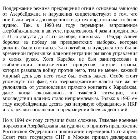
Поддержание режима прекращения огня в основном зависело
от Азербайджана и
нарушения свидетельствуют о том, что
они были верны договорённости до тех пор, пока им это было
нужно. Так, в 1993-ем году перемирие, запрошенное
азербайджанцами в августе, продлевалось 4 раза и продлилось
с 31-го августа до 21-го октября, поскольку Гейдар Алиев
боролся за победу на президентских выборах, которые
должны были состояться 3-го октября, и нуждался хотя бы во
временной передышке для концентрации рычагов управления
в своих руках. Хотя Карабах не был заинтересован в
стабилизации политических процессов внутри страны,
которая развязала войну против него, тем не менее, каждый
мирный день для него тоже был очень важен. Особо стоит
упомянуть тот факт, что азербайджанские власти всё же не
уклонялись от установления прямого контакта с Карабахом,
даже когда оказывались в тяжёлой ситуации, что
впоследствии для них стало неприемлемым. Только в 1993-ем
году азербайджанцы десять раз напрямую обращались к НКР
и заключали соглашение о прекращении боевых действий.
Но в 1994-ом году ситуация была сложнее. Тяжёлые военные
поражения Азербайджана вынудили его принять предложение
Российской Федерации о подписании перемирия.15-го апреля
Совет глав государств СНГ в Москве принял декларацию,