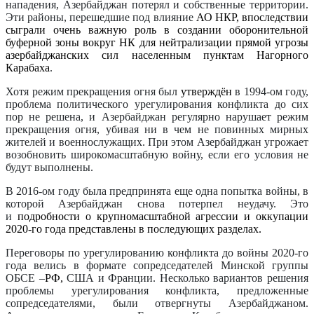
нападения, Азербайджан потерял и собственные территории.
Эти районы, перешедшие под влияние
АО НКР, впоследствии
сыграли очень важную роль в создании оборонительной
буферной зоны вокруг НК для нейтрализации прямой угрозы
азербайджанских сил населенным пунктам Нагорного
Карабаха
.
Хотя режим прекращения огня был
утверждён
в 1994-ом году,
проблема политического урегулирования конфликта до сих
пор не решена, и Азербайджан регулярно нарушает режим
прекращения огня, убивая ни в чем не повинных мирных
жителей и военнослужащих. При этом Азербайджан угрожает
возобновить широкомасштабную войну, если его условия не
будут выполнены.
В 2016-ом году была предпринята еще одна попытка войны, в
которой Азербайджан снова потерпел неудачу. Это
и
подробности о крупномасштабной агрессии и оккупации
2020-го года представлены в последующих разделах.
Переговоры по урегулированию конфликта до войны 2020-го
года велись в формате сопредседателей Минской группы
ОБСЕ –
РФ,
США и Франции. Несколько вариантов решения
проблемы урегулирования конфликта, предложенные
сопредседателями, были отвергнуты Азербайджаном.