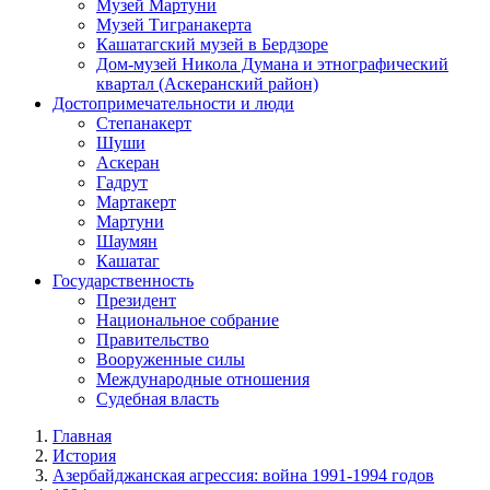
Музей Мартуни
Музей Тигранакерта
Кашатагский музей в Бердзоре
Дом-музей Никола Думана и этнографический
квартал (Аскеранский район)
Достопримечательности и люди
Степанакерт
Шуши
Аскеран
Гадрут
Мартакерт
Мартуни
Шаумян
Кашатаг
Государственность
Президент
Национальное собрание
Правительство
Вооруженные силы
Международные отношения
Судебная власть
Главная
История
Азербайджанская агрессия: война 1991-1994 годов