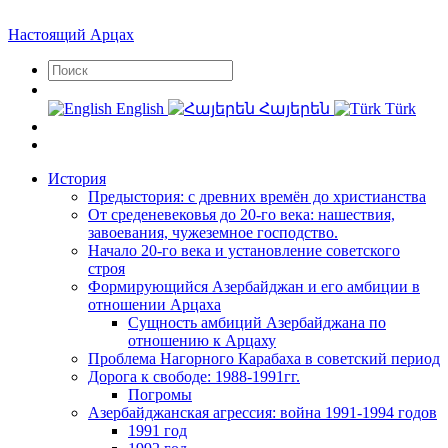
Настоящий Арцах
English
Հայերեն
Türk
История
Предыстория: с древних времён до христианства
От среденевековья до 20-го века: нашествия,
завоевания, чужеземное господство.
Начало 20-го века и установление советского
строя
Формирующийся Азербайджан и его амбиции в
отношении Арцаха
Сущность амбиций Азербайджана по
отношению к Арцаху
Проблема Нагорного Карабаха в советский период
Дорога к свободе: 1988-1991гг.
Погромы
Азербайджанская агрессия: война 1991-1994 годов
1991 год