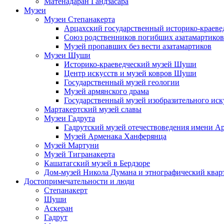
Матенадаран Гандзасара
Музеи
Музеи Степанакерта
Арцахский государственный историко-краеве
Союз родственников погибших азатамартиков
Музей пропавших без вести азатамартиков
Музеи Шуши
Историко-краеведческий музей Шуши
Центр искусств и музей ковров Шуши
Государственный музей геологии
Музей армянского драма
Государственный музей изобразительного иск
Мартакертский музей славы
Музеи Гадрута
Гадрутский музей отечествоведения имени А
Музей Арменака Ханферянца
Музей Мартуни
Музей Тигранакерта
Кашатагский музей в Бердзоре
Дом-музей Никола Думана и этнографический квар
Достопримечательности и люди
Степанакерт
Шуши
Аскеран
Гадрут