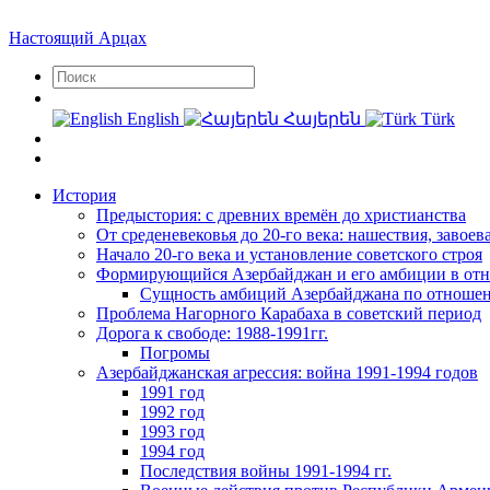
Настоящий Арцах
English
Հայերեն
Türk
История
Предыстория: с древних времён до христианства
От среденевековья до 20-го века: нашествия, завоев
Начало 20-го века и установление советского строя
Формирующийся Азербайджан и его амбиции в от
Сущность амбиций Азербайджана по отноше
Проблема Нагорного Карабаха в советский период
Дорога к свободе: 1988-1991гг.
Погромы
Азербайджанская агрессия: война 1991-1994 годов
1991 год
1992 год
1993 год
1994 год
Последствия войны 1991-1994 гг.