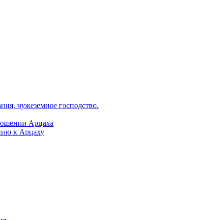
ания, чужеземное господство.
ношении Арцаха
нию к Арцаху