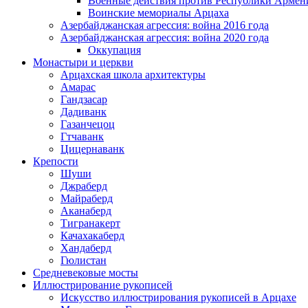
Военные действия против Республики Армен
Воинские мемориалы Арцаха
Азербайджанская агрессия: война 2016 года
Азербайджанская агрессия: война 2020 года
Оккупация
Монастыри и церкви
Арцахская школа архитектуры
Амарас
Гандзасар
Дадиванк
Газанчецоц
Гтчаванк
Цицернаванк
Крепости
Шуши
Джраберд
Майраберд
Аканаберд
Тигранакерт
Качахакаберд
Хандаберд
Гюлистан
Средневековые мосты
Иллюстрирование рукописей
Искусство иллюстрирования рукописей в Арцахе