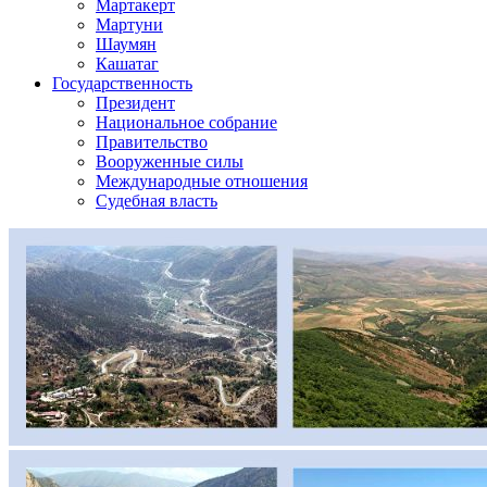
Мартакерт
Мартуни
Шаумян
Кашатаг
Государственность
Президент
Национальное собрание
Правительство
Вооруженные силы
Международные отношения
Судебная власть