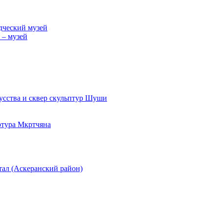
дческий музей
 – музей
усства и сквер скульптур Шуши
ртура Мкртчяна
тал (Аскеранский район)