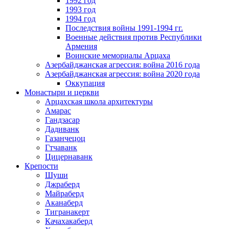
1992 год
1993 год
1994 год
Последствия войны 1991-1994 гг.
Военные действия против Республики
Армения
Воинские мемориалы Арцаха
Азербайджанская агрессия: война 2016 года
Азербайджанская агрессия: война 2020 года
Оккупация
Монастыри и церкви
Арцахская школа архитектуры
Амарас
Гандзасар
Дадиванк
Газанчецоц
Гтчаванк
Цицернаванк
Крепости
Шуши
Джраберд
Майраберд
Аканаберд
Тигранакерт
Качахакаберд