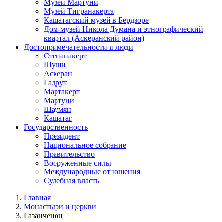
Музей Мартуни
Музей Тигранакерта
Кашатагский музей в Бердзоре
Дом-музей Никола Думана и этнографический
квартал (Аскеранский район)
Достопримечательности и люди
Степанакерт
Шуши
Аскеран
Гадрут
Мартакерт
Мартуни
Шаумян
Кашатаг
Государственность
Президент
Национальное собрание
Правительство
Вооруженные силы
Международные отношения
Судебная власть
Главная
Монастыри и церкви
Газанчецоц