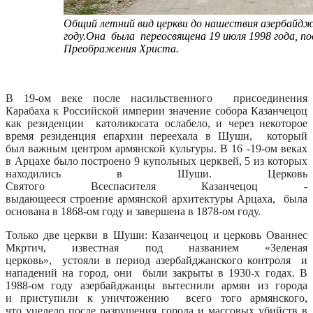
Общий летний вид церкви до нашествия азербайдж
году.Она была переосвящена 19 июля 1998 года, по
Преображения Христа.
В 19-ом веке после насильственного присоединения
Карабаха к Российской империи значение собора Казанчецоц
как резиденции католикосата ослабело, и через некоторое
время резиденция епархии переехала в Шуши, который
был важным центром армянской культуры. В 16 -19-ом веках
в Арцахе было построено 9 купольных церквей, 5 из которых
находились в Шуши. Церковь
Святого Всеспасителя Казанчецоц -
выдающееся строение армянской архитектуры Арцаха, была
основана в 1868-ом году и завершена в 1878-ом году.
Только две церкви в Шуши: Казанчецоц и церковь Ованнес
Мкртич, известная под названием «Зеленая
церковь», устояли в период азербайджанского контроля и
нападений на город, они были закрыты в 1930-х годах. В
1988-ом году азербайджанцы вытеснили армян из города
и приступили к уничтожению всего того армянского,
что уцелело после разрушения города и массовых убийств в