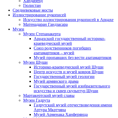
Хандаберд
Гюлистан
Средневековые мосты
Иллюстрирование рукописей
Искусство иллюстрирования рукописей в Арцахе
Матенадаран Гандзасара
Музеи
Музеи Степанакерта
Арцахский государственный историко-
краеведческий музей
Союз родственников погибших
азатамартиков – музей
Музей пропавших без вести азатамартиков
Музеи Шуши
Историко-краеведческий музей Шуши
Центр искусств и музей ковров Шуши
Государственный музей геологии
Музей армянского драма
Государственный музей изобразительного
искусства и сквер скульптур Шуши
Мартакертский музей славы
Музеи Гадрута
Гадрутский музей отечествоведения имени
Артура Мкртчяна
Музей Арменака Ханферянца