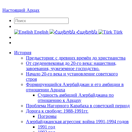
Настоящий Арцах
English
Հայերեն
Türk
История
Предыстория: с древних времён до христианства
От среденевековья до 20-го века: нашествия,
завоевания, чужеземное господство.
Начало 20-го века и установление советского
строя
Формирующийся Азербайджан и его амбиции в
отношении Арцаха
Сущность амбиций Азербайджана по
отношению к Арцаху
Проблема Нагорного Карабаха в советский период
Дорога к свободе: 1988-1991гг.
Погромы
Азербайджанская агрессия: война 1991-1994 годов
1991 год