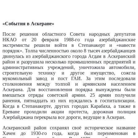
«События в Аскеране»
После решения областного Совета народных депутатов
НКАО от 20 февраля 1988-го года азербайджанские
экстремисты решили войти в Степанакерт и «навести
порядок». Толпа численностью около 8 тысяч азербайджанцев
двинулась из азербайджанского города Агдам в Аскеранский
район и разрушила несколько промышленных предприятий и
административных учреждений, уничтожила автомобили,
строительную технику и другое имущество, сожгла
мукомольный завод и пост ГАИ.
За этим последовали
столкновения между толпой и армянским населением
Аскерана. Для восстановления порядка вынуждены были
вмешаться отряды советской армии. 25 армян получили
ранения, пятнадцать из них нуждались в госпитализации.
Когда в Степанакерте, других городах Карабаха, а также в
Ереване проходили акции протеста, дорожная полиция
Азербайджана перекрыла все дороги, ведущие в Аскеран.
Аскеранский район сохранял своё историческое название
Хачен до 1930-го года, когда был переименован в