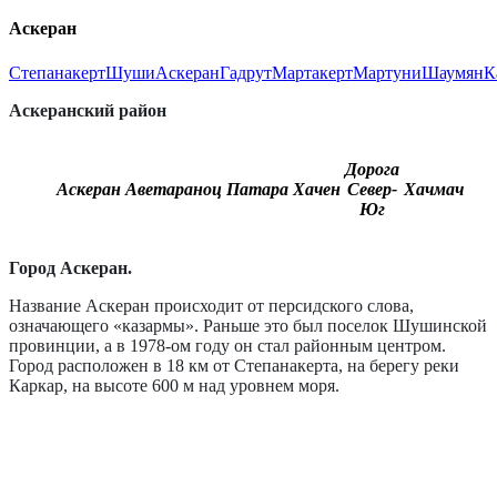
Аскеран
Степанакерт
Шуши
Аскеран
Гадрут
Мартакерт
Мартуни
Шаумян
К
Аскеранский район
Дорога
Аскеран
Аветараноц
Патара
Хачен
Север-
Хачмач
Юг
Город Аскеран.
Название Аскеран происходит от персидского слова,
означающего «казармы». Раньше это был поселок Шушинской
провинции, а в 1978-ом году он стал районным центром.
Город расположен в 18 км от Степанакерта, на берегу реки
Каркар, на высоте 600 м над уровнем моря.