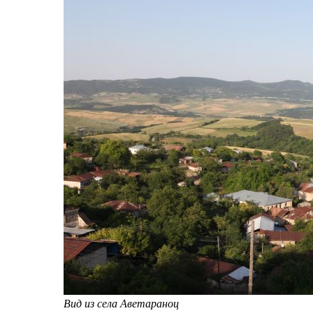
Вид из села Аветараноц