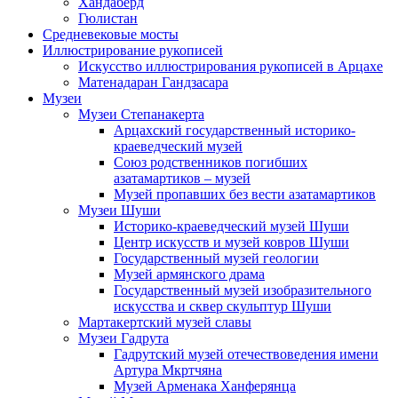
Хандаберд
Гюлистан
Средневековые мосты
Иллюстрирование рукописей
Искусство иллюстрирования рукописей в Арцахе
Матенадаран Гандзасара
Музеи
Музеи Степанакерта
Арцахский государственный историко-
краеведческий музей
Союз родственников погибших
азатамартиков – музей
Музей пропавших без вести азатамартиков
Музеи Шуши
Историко-краеведческий музей Шуши
Центр искусств и музей ковров Шуши
Государственный музей геологии
Музей армянского драма
Государственный музей изобразительного
искусства и сквер скульптур Шуши
Мартакертский музей славы
Музеи Гадрута
Гадрутский музей отечествоведения имени
Артура Мкртчяна
Музей Арменака Ханферянца