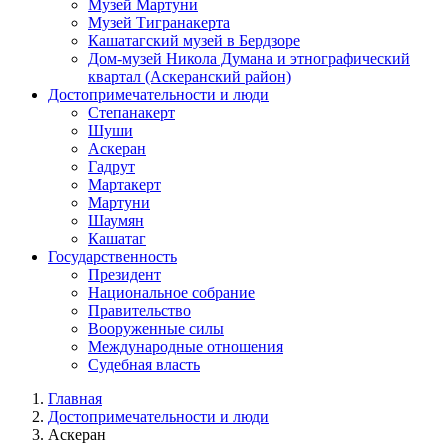
Музей Мартуни
Музей Тигранакерта
Кашатагский музей в Бердзоре
Дом-музей Никола Думана и этнографический
квартал (Аскеранский район)
Достопримечательности и люди
Степанакерт
Шуши
Аскеран
Гадрут
Мартакерт
Мартуни
Шаумян
Кашатаг
Государственность
Президент
Национальное собрание
Правительство
Вооруженные силы
Международные отношения
Судебная власть
Главная
Достопримечательности и люди
Аскеран