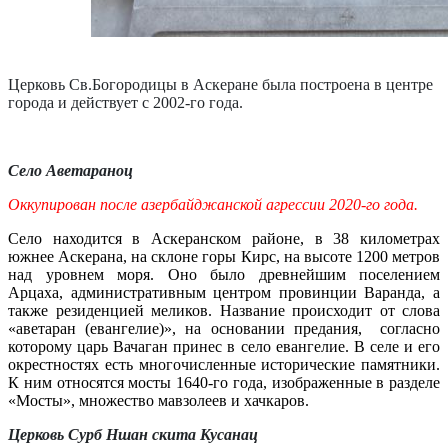
Церковь Св.Богородицы в Аскеране была построена в центре
города и действует с 2002-го года.
Село Аветараноц
Оккупирован после азербайджанской агрессии 2020-го года.
Село находится в Аскеранском районе, в 38 километрах
южнее Аскерана, на склоне горы Кирс, на высоте 1200 метров
над уровнем моря. Оно было древнейшим поселением
Арцаха, административным центром провинции Варанда, а
также резиденцией меликов. Название происходит от слова
«аветаран (евангелие)», на основании предания, согласно
которому царь Вачаган принес в село евангелие. В селе и его
окрестностях есть многочисленные исторические памятники.
К ним относятся мосты 1640-го года, изображенные в разделе
«Мосты», множество мавзолеев и хачкаров.
Церковь Сурб Ншан скита Кусанац