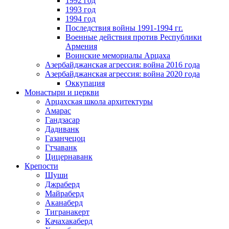
1992 год
1993 год
1994 год
Последствия войны 1991-1994 гг.
Военные действия против Республики
Армения
Воинские мемориалы Арцаха
Азербайджанская агрессия: война 2016 года
Азербайджанская агрессия: война 2020 года
Оккупация
Монастыри и церкви
Арцахская школа архитектуры
Амарас
Гандзасар
Дадиванк
Газанчецоц
Гтчаванк
Цицернаванк
Крепости
Шуши
Джраберд
Майраберд
Аканаберд
Тигранакерт
Качахакаберд