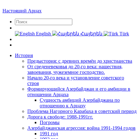
Настоящий Арцах
English
Հայերեն
Türk
История
Предыстория: с древних времён до христианства
От среденевековья до 20-го века: нашествия,
завоевания, чужеземное господство.
Начало 20-го века и установление советского
строя
Формирующийся Азербайджан и его амбиции в
отношении Арцаха
Сущность амбиций Азербайджана по
отношению к Арцаху
Проблема Нагорного Карабаха в советский период
Дорога к свободе: 1988-1991гг.
Погромы
Азербайджанская агрессия: война 1991-1994 годов
1991 год