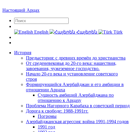
Настоящий Арцах
English
Հայերեն
Türk
История
Предыстория: с древних времён до христианства
От среденевековья до 20-го века: нашествия,
завоевания, чужеземное господство.
Начало 20-го века и установление советского
строя
Формирующийся Азербайджан и его амбиции в
отношении Арцаха
Сущность амбиций Азербайджана по
отношению к Арцаху
Проблема Нагорного Карабаха в советский период
Дорога к свободе: 1988-1991гг.
Погромы
Азербайджанская агрессия: война 1991-1994 годов
1991 год