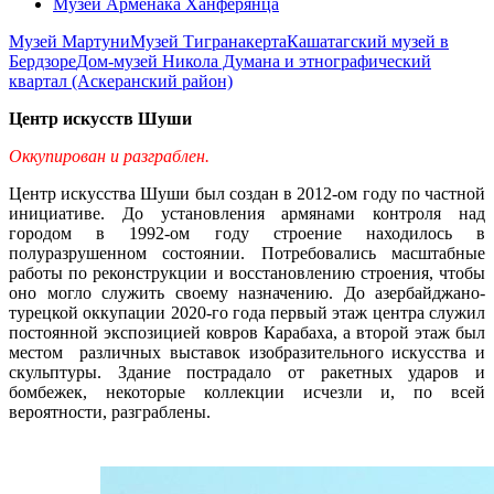
Музей Арменака Ханферянца
Музей Мартуни
Музей Тигранакерта
Кашатагский музей в
Бердзоре
Дом-музей Никола Думана и этнографический
квартал (Аскеранский район)
Центр искусств Шуши
Оккупирован и разграблен.
Центр искусства Шуши был создан в 2012-ом году по частной
инициативе. До установления армянами контроля над
городом в 1992-ом году строение находилось в
полуразрушенном состоянии. Потребовались масштабные
работы по реконструкции и восстановлению строения, чтобы
оно могло служить своему назначению. До азербайджано-
турецкой оккупации 2020-го года первый этаж центра служил
постоянной экспозицией ковров Карабаха, а второй этаж был
местом различных выставок изобразительного искусства и
скульптуры. Здание пострадало от ракетных ударов и
бомбежек, некоторые коллекции исчезли и, по всей
вероятности, разграблены.