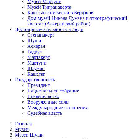
Музей Мартуни
Музей Тигранакерта
Кашатагский музей в Бердзоре
Дом-музей Никола Думана и этнографический
квартал (Аскеранский район)
Достопримечательности и люди
Степанакерт
Шуши
Аскеран
Гадрут
Мартакерт
Мартуни
Шаумян
Кашатаг
Государственность
Президент
Национальное собрание
Правительство
Вооруженные силы
Международные отношения
Судебная власть
Главная
Музеи
Музеи Шуши