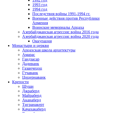
1992 год
1993 год
1994 год
Последствия войны 1991-1994 гг.
Военные действия против Республики
Армения
Воинские мемориалы Арцаха
Азербайджанская агрессия: война 2016 года
Азербайджанская агрессия: война 2020 года
Оккупация
Монастыри и церкви
Арцахская школа архитектуры
Амарас
Гандзасар
Дадиванк
Газанчецоц
Гтчаванк
Цицернаванк
Крепости
Шуши
Джраберд
Майраберд
Аканаберд
Тигранакерт
Качахакаберд