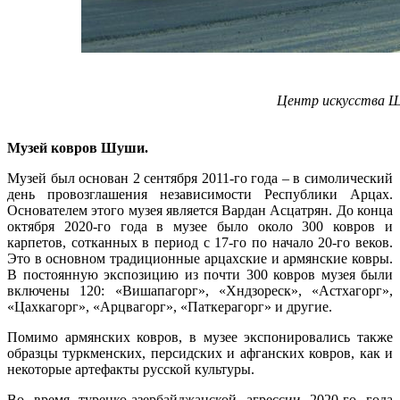
Центр искусства Ш
Музей ковров Шуши.
Музей был основан 2 сентября 2011-го года – в симолический
день провозглашения независимости Республики Арцах.
Основателем этого музея является Вардан Асцатрян. До конца
октября 2020-го года в музее было около 300 ковров и
карпетов, сотканных в период с 17-го по начало 20-го веков.
Это в основном традиционные арцахские и армянские ковры.
В постоянную экспозицию из почти 300 ковров музея были
включены 120: «Вишапагорг», «Хндзореск», «Астхагорг»,
«Цахкагорг», «Арцвагорг», «Паткерагорг» и другие.
Помимо армянских ковров, в музее экспонировались также
образцы туркменских, персидских и афганских ковров, как и
некоторые артефакты русской культуры.
Во время турецко-азербайджанской агрессии 2020-го года