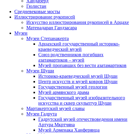
Хандаберд
Гюлистан
Средневековые мосты
Иллюстрирование рукописей
Искусство иллюстрирования рукописей в Арцахе
Матенадаран Гандзасара
Музеи
Музеи Степанакерта
Арцахский государственный историко-
краеведческий музей
Союз родственников погибших
азатамартиков – музей
Музей пропавших без вести азатамартиков
Музеи Шуши
Историко-краеведческий музей Шуши
Центр искусств и музей ковров Шуши
Государственный музей геологии
Музей армянского драма
Государственный музей изобразительного
искусства и сквер скульптур Шуши
Мартакертский музей славы
Музеи Гадрута
Гадрутский музей отечествоведения имени
Артура Мкртчяна
Музей Арменака Ханферянца