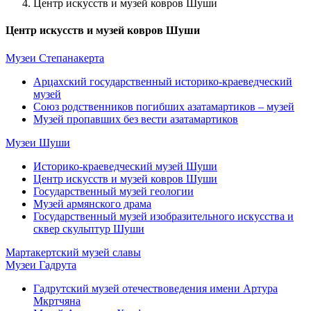
Центр искусств и музей ковров Шуши
Центр искусств и музей ковров Шуши
Музеи Степанакерта
Арцахский государственный историко-краеведческий
музей
Союз родственников погибших азатамартиков – музей
Музей пропавших без вести азатамартиков
Музеи Шуши
Историко-краеведческий музей Шуши
Центр искусств и музей ковров Шуши
Государственный музей геологии
Музей армянского драма
Государственный музей изобразительного искусства и
сквер скульптур Шуши
Мартакертский музей славы
Музеи Гадрута
Гадрутский музей отечествоведения имени Артура
Мкртчяна