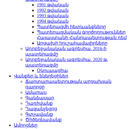
1991 թվական
1992 թվական
1993 թվական
1994 թվական
Պատերազմի հետևանքները
Պատերազմական գործողություններ
Հայաստանի Հանրապետության դեմ
Արցախի հուշահամալիրները
Ադրբեջանական ագրեսիա. 2016-ի
պատերազմը
Ադրբեջանական ագրեսիա. 2020 թ.
պատերազմը
Օկուպացիա
Վանքեր և եկեղեցիներ
Ճարտարապետության արցախյան
դպրոցը
Ամարաս
Գանձասար
Դադիվանք
Ղազանչեցոց
Գտչավանք
Ծիծեռնավանք
Ամրոցներ