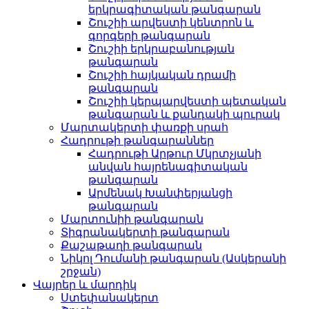
երկրագիտական թանգարան
Շուշիի արվեստի կենտրոն և
գորգերի թանգարան
Շուշիի երկրաբանության
թանգարան
Շուշիի հայկական դրամի
թանգարան
Շուշիի կերպարվեստի պետական
թանգարան և քանդակի պուրակ
Մարտակերտի փառքի սրահ
Հադրութի թանգարաններ
Հադրութի Արթուր Մկրտչյանի
անվան հայրենագիտական
թանգարան
Արմենակ Խանփերյանցի
թանգարան
Մարտունիի թանգարան
Տիգրանակերտի թանգարան
Քաշաթաղի թանգարան
Նիկոլ Դումանի թանգարան (Ասկերանի
շրջան)
Վայրեր և մարդիկ
Ստեփանակերտ