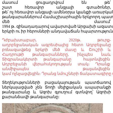
մասում ցուցադրվում են թե՛
շատ հեռավոր անցյալի գտածոներ,
թե՛ ոչ հեռավոր անցյալի ամենօրյա կյանքի առարկ
թանգարաններում Համաշխարհային երկրորդ պատե
մեծ մասում՝
1994 թ․ զինադադարով ավարտված Արցախի ազատագ
երկրի ու իր հերոսների անդավաճան հպարտություն
Դժբախտաբար, 2020թ․ թուրք-
ադրբեջանական ագրեսիայից հետո Ադրբեջանը
բռնազավթեց երկրի մեծ մասը և Շուշիի և
Հադրութի թանգարանները, ինչպես նաև
Տիգրանակերտի թանգարանը հայտնվեցին
Ադրբեջանի վերահսկողության տակ։ Դրանք
անմիջապես թալանվեցին
կամ ոչնչացվեցին։ Դրանց նմուշների ճակատագիրը 
Տեղեկությունների բացակայության պատճառով
ներկայացված չեն
Տողի մելիքական ապարանքի
թանգարանը և Ազոխ գյուղում գտնվող՝ Ազոխի
քարանձավի թանգարանը: