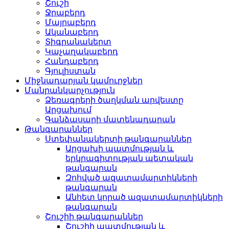
Շուշի
Ջրաբերդ
Մայրաբերդ
Ականաբերդ
Տիգրանակերտ
Կաչաղակաբերդ
Հանդաբերդ
Գյուլիստան
Միջնադարյան կամուրջներ
Մանրանկարչություն
Ձեռագրերի ծաղկման արվեստը
Արցախում
Գանձասարի մատենադարան
Թանգարաններ
Ստեփանակերտի թանգարաններ
Արցախի պատմության և
երկրագիտության պետական
թանգարան
Զոհված ազատամարտիկների
թանգարան
Անհետ կորած ազատամարտիկների
թանգարան
Շուշիի թանգարաններ
Շուշիի պատմության և