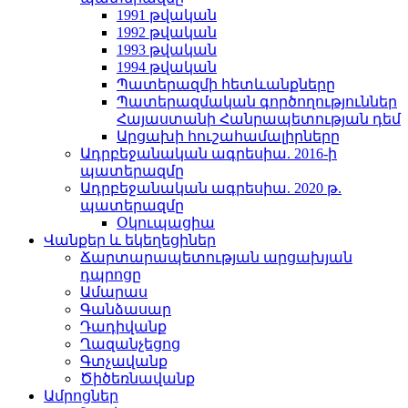
1991 թվական
1992 թվական
1993 թվական
1994 թվական
Պատերազմի հետևանքները
Պատերազմական գործողություններ
Հայաստանի Հանրապետության դեմ
Արցախի հուշահամալիրները
Ադրբեջանական ագրեսիա. 2016-ի
պատերազմը
Ադրբեջանական ագրեսիա. 2020 թ.
պատերազմը
Օկուպացիա
Վանքեր և եկեղեցիներ
Ճարտարապետության արցախյան
դպրոցը
Ամարաս
Գանձասար
Դադիվանք
Ղազանչեցոց
Գտչավանք
Ծիծեռնավանք
Ամրոցներ