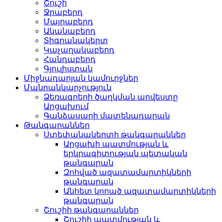
Շուշի
Ջրաբերդ
Մայրաբերդ
Ականաբերդ
Տիգրանակերտ
Կաչաղակաբերդ
Հանդաբերդ
Գյուլիստան
Միջնադարյան կամուրջներ
Մանրանկարչություն
Ձեռագրերի ծաղկման արվեստը
Արցախում
Գանձասարի մատենադարան
Թանգարաններ
Ստեփանակերտի թանգարաններ
Արցախի պատմության և
երկրագիտության պետական
թանգարան
Զոհված ազատամարտիկների
թանգարան
Անհետ կորած ազատամարտիկների
թանգարան
Շուշիի թանգարաններ
Շուշիի պատմության և