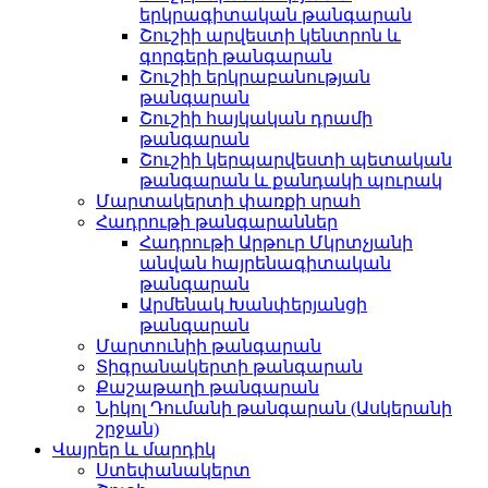
երկրագիտական թանգարան
Շուշիի արվեստի կենտրոն և
գորգերի թանգարան
Շուշիի երկրաբանության
թանգարան
Շուշիի հայկական դրամի
թանգարան
Շուշիի կերպարվեստի պետական
թանգարան և քանդակի պուրակ
Մարտակերտի փառքի սրահ
Հադրութի թանգարաններ
Հադրութի Արթուր Մկրտչյանի
անվան հայրենագիտական
թանգարան
Արմենակ Խանփերյանցի
թանգարան
Մարտունիի թանգարան
Տիգրանակերտի թանգարան
Քաշաթաղի թանգարան
Նիկոլ Դումանի թանգարան (Ասկերանի
շրջան)
Վայրեր և մարդիկ
Ստեփանակերտ