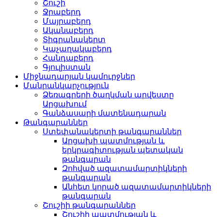
Շուշի
Ջրաբերդ
Մայրաբերդ
Ականաբերդ
Տիգրանակերտ
Կաչաղակաբերդ
Հանդաբերդ
Գյուլիստան
Միջնադարյան կամուրջներ
Մանրանկարչություն
Ձեռագրերի ծաղկման արվեստը
Արցախում
Գանձասարի մատենադարան
Թանգարաններ
Ստեփանակերտի թանգարաններ
Արցախի պատմության և
երկրագիտության պետական
թանգարան
Զոհված ազատամարտիկների
թանգարան
Անհետ կորած ազատամարտիկների
թանգարան
Շուշիի թանգարաններ
Շուշիի պատմության և