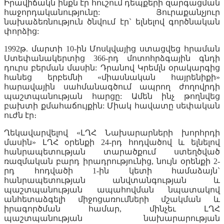
Իրավիճակն ինքն էր հուշում դեպքերի զարգացման
հաջորդականությունը: Յուրաքանչյուր
նախաձեռնություն ծնվում էր` ելնելով գործնական
փորձից:
1992թ. մարտի 10-ին Մոսկվայից ստացվեց հրաման
Ստեփանակերտից 366-րդ մոտոհրձգային գնդի
դուրս բերման մասին: Դրանով Կրեմլն օրակարգից
հանեց երբեմնի «միասնական հայրենիքի»
հարավային սահմանագծում ապրող ժողովրդի
պաշտպանության հարցը: Ամեն ինչ թողնվեց
բախտի քմահաճույքին: Միակ հավատը սեփական
ուժն էր։
Ղեկավարվելով «ԼՂՀ Նախարարների խորհրդի
մասին» ԼՂՀ օրենքի 24-րդ հոդվածով և ելնելով
հանրապետության տարածքում ստեղծված
ռազմական բարդ իրադրությունից, նույն օրենքի 2-
րդ հոդվածի 1-ին կետի համաձայն`
հանրապետության անվտանգության և
պաշտպանության ապահովման նպատակով
անհետաձգելի միջոցառումների մշակման և
իրագործման համար, մինչեւ ԼՂՀ
պաշտպանության նախարարության