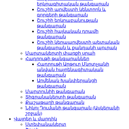
երկրագիտական թանգարան
Շուշիի արվեստի կենտրոն և
գորգերի թանգարան
Շուշիի երկրաբանության
թանգարան
Շուշիի հայկական դրամի
թանգարան
Շուշիի կերպարվեստի պետական
թանգարան և քանդակի պուրակ
Մարտակերտի փառքի սրահ
Հադրութի թանգարաններ
Հադրութի Արթուր Մկրտչյանի
անվան հայրենագիտական
թանգարան
Արմենակ Խանփերյանցի
թանգարան
Մարտունիի թանգարան
Տիգրանակերտի թանգարան
Քաշաթաղի թանգարան
Նիկոլ Դումանի թանգարան (Ասկերանի
շրջան)
Վայրեր և մարդիկ
Ստեփանակերտ