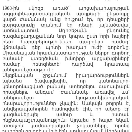
1988-ին սկիզբ առած՝ արցախահայության
ազգային-ազատագրական պայքարի ընթացքը
կարճ ժամանակ անց հուշում էր, որ դեպքերի
զարգացումը տանում էր դեպի լայնածավալ
առճակատում: Ադրբեջանն ընդունեց
ռազմաքաղաքական նոր կուրս, ըստ որի հայերի
հետ հարաբերություններ պարզելու համար
վճռական դեր պիտի խաղար ուժի գործոնը:
Միասնական հրամանատարության ներքո գործող
բանակի ստեղծման խնդիրը արցախցիների
համար հետզհետե դարձավ հրատապ
անհրաժեշտություն:
Սկզբնական շրջանում իրադարձություններն
այնպես ծավալվեցին, որ կանոնավոր,
կենտրոնացված բանակ ստեղծելու գաղափարն
իրացնելու անգամ ժամանակ, առավել ևս`
անհրաժեշտ նյութատեխնիկական
հնարավորություններ չկային: Սակայն բոլորն էլ
անվերապահորեն համոզված էին, որ պետք էր
կազմակերպել ամուր և հստակ
ինքնապաշտպանություն: Այդպես ի հայտ եկան
առաջին կամավորական ջոկատները, որոնց
շարքերն օր-օրի ավելի էին ստվարանում: Մերձակա