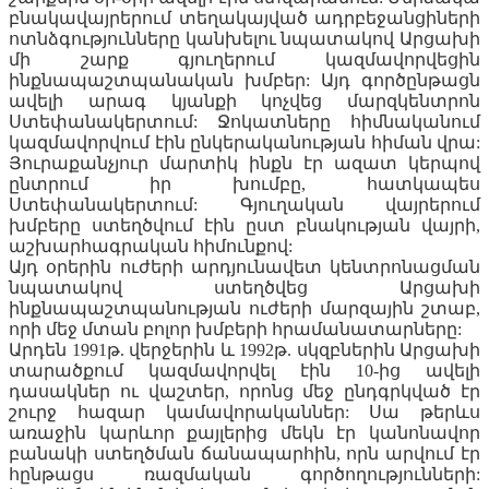
բնակավայրերում տեղակայված ադրբեջանցիների
ոտնձգությունները կանխելու նպատակով Արցախի
մի շարք գյուղերում կազմավորվեցին
ինքնապաշտպանական խմբեր: Այդ գործընթացն
ավելի արագ կյանքի կոչվեց մարզկենտրոն
Ստեփանակերտում: Ջոկատները հիմնականում
կազմավորվում էին ընկերականության հիման վրա:
Յուրաքանչյուր մարտիկ ինքն էր ազատ կերպով
ընտրում իր խումբը, հատկապես
Ստեփանակերտում: Գյուղական վայրերում
խմբերը ստեղծվում էին ըստ բնակության վայրի,
աշխարհագրական հիմունքով:
Այդ օրերին ուժերի արդյունավետ կենտրոնացման
նպատակով ստեղծվեց Արցախի
ինքնապաշտպանության ուժերի մարզային շտաբ,
որի մեջ մտան բոլոր խմբերի հրամանատարները:
Արդեն 1991թ. վերջերին և 1992թ. սկզբներին Արցախի
տարածքում կազմավորվել էին 10-ից ավելի
դասակներ ու վաշտեր, որոնց մեջ ընդգրկված էր
շուրջ հազար կամավորականներ: Սա թերևս
առաջին կարևոր քայլերից մեկն էր կանոնավոր
բանակի ստեղծման ճանապարհին, որն արվում էր
հընթացս ռազմական գործողությունների: