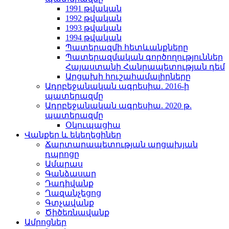
1991 թվական
1992 թվական
1993 թվական
1994 թվական
Պատերազմի հետևանքները
Պատերազմական գործողություններ
Հայաստանի Հանրապետության դեմ
Արցախի հուշահամալիրները
Ադրբեջանական ագրեսիա. 2016-ի
պատերազմը
Ադրբեջանական ագրեսիա. 2020 թ.
պատերազմը
Օկուպացիա
Վանքեր և եկեղեցիներ
Ճարտարապետության արցախյան
դպրոցը
Ամարաս
Գանձասար
Դադիվանք
Ղազանչեցոց
Գտչավանք
Ծիծեռնավանք
Ամրոցներ