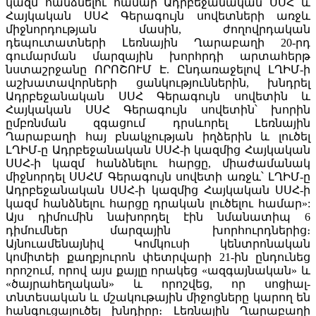
կազմ հանձնելու համար Ադրբեջանական ՍՍՀ և
Հայկական ՍՍՀ Գերագույն սովետների առջև
միջնորդության մասին, ժողովրդական
դեպուտատների Լեռնային Ղարաբաղի 20-րդ
գումարման մարզային խորհրդի արտահերթ
նստաշրջանը ՈՐՈՇՈՒՄ Է. Ընդառաջելով ԼՂԻՄ-ի
աշխատավորների ցանկություններին, խնդրել
Ադրբեջանական ՍՍՀ Գերագույն սովետին և
Հայկական ՍՍՀ Գերագույն սովետին՝ խորին
ըմբռնման զգացում դրսևորել Լեռնային
Ղարաբաղի հայ բնակչության իղձերին և լուծել
ԼՂԻՄ-ը Ադրբեջանական ՍՍՀ-ի կազմից Հայկական
ՍՍՀ-ի կազմ հանձնելու հարցը, միաժամանակ
միջնորդել ՍՍՀՄ Գերագույն սովետի առջև՝ ԼՂԻՄ-ը
Ադրբեջանական ՍՍՀ-ի կազմից Հայկական ՍՍՀ-ի
կազմ հանձնելու հարցը դրական լուծելու համար»:
Այս դիմումին նախորդել էին նմանատիպ 6
դիմումներ մարզային խորհուրդներից։
Այնուամենայնիվ Կոմկուսի կենտրոնական
կոմիտեի քաղբյուրոն փետրվարի 21-ին ընդունեց
որոշում, որով այս քայլը որակեց «ազգայնական» և
«ծայրահեղական» և որոշվեց, որ սոցիալ-
տնտեսական և մշակութային միջոցները կարող են
հանգուցալուծել խնդիրը։ Լեռնային Ղարաբաղի