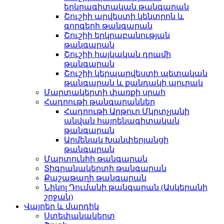
երկրագիտական թանգարան
Շուշիի արվեստի կենտրոն և
գորգերի թանգարան
Շուշիի երկրաբանության
թանգարան
Շուշիի հայկական դրամի
թանգարան
Շուշիի կերպարվեստի պետական
թանգարան և քանդակի պուրակ
Մարտակերտի փառքի սրահ
Հադրութի թանգարաններ
Հադրութի Արթուր Մկրտչյանի
անվան հայրենագիտական
թանգարան
Արմենակ Խանփերյանցի
թանգարան
Մարտունիի թանգարան
Տիգրանակերտի թանգարան
Քաշաթաղի թանգարան
Նիկոլ Դումանի թանգարան (Ասկերանի
շրջան)
Վայրեր և մարդիկ
Ստեփանակերտ