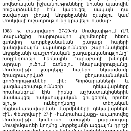
սովետական իշխանությունները նրանց պատվին
հուշարձաններ էին կառուցել, սակայն դա
բավարար չեղավ Ադրբեջանին զսպելու կամ
Մոսկվայի ուշադրությունը գրավելու համար։
1988 թ․ փետրվարի 27-29-ին Սումգայիթում (ԼՂ
տարածքից հարյուրավոր կիլոմետրեր հեռու
գտնվող ադրբեջանական քաղաք) հայերի
զանգվածային սպանությունները շարունակեցին
Ադրբեջանի պաշտոնական քաղաքականությունը՝
խոչընդոտելու Լեռնային Ղարաբաղի խնդրին
արդար լուծում գտնելու հնարավորությանը։
Սումգաիթի ջարդերը հայերի նկատմամբ
ծրագրավորված ցեղասպանական
գործողություններ էին։ Գործարանների և
կազմակերպությունների ղեկավարները
հրահանգում էին իրենց աշխատակիցներին
մասնակցել հակահայկական ցույցերին, որտեղ
ելույթ ունեցողները տեղական
ինքնակառավարման մարմինների ղեկավարներն
էին։ Փետրվարի 27-ի «հանրահավաքը» ավարտվեց
Սումգաիթի կոմկուսի առաջին քարտուղար
Մուսլիմզադեի կողմից Ադրբեջանի ազգային դրոշի
բարձրացումով, որը մոլեգնած ամբոխին ուղղորդեց