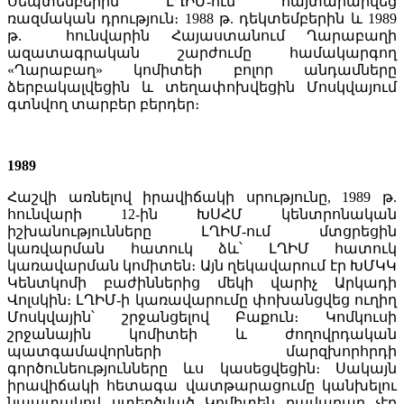
Սեպտեմբերին ԼՂԻՄ-ում հայտարարվեց
ռազմական դրություն։ 1988 թ. դեկտեմբերին և 1989
թ. հունվարին Հայաստանում Ղարաբաղի
ազատագրական շարժումը համակարգող
«Ղարաբաղ» կոմիտեի բոլոր անդամները
ձերբակալվեցին և տեղափոխվեցին Մոսկվայում
գտնվող տարբեր բերդեր։
1989
Հաշվի առնելով իրավիճակի սրությունը, 1989 թ.
հունվարի 12-ին ԽՍՀՄ կենտրոնական
իշխանությունները ԼՂԻՄ-ում մտցրեցին
կառվարման հատուկ ձև՝ ԼՂԻՄ հատուկ
կառավարման կոմիտեն։ Այն ղեկավարում էր ԽՄԿԿ
Կենտկոմի բաժիններից մեկի վարիչ Արկադի
Վոլսկին։ ԼՂԻՄ-ի կառավարումը փոխանցվեց ուղիղ
Մոսկվային՝ շրջանցելով Բաքուն։ Կոմկուսի
շրջանային կոմիտեի և ժողովրդական
պատգամավորների մարզխորհրդի
գործունեությունները ևս կասեցվեցին։ Սակայն
իրավիճակի հետագա վատթարացումը կանխելու
նպատակով ստեղծված Կոմիտեն բավարար չէր