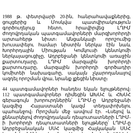
1988 թ․ փետրվարի 20-ին, հանրահավաքներից,
ցույցերից և Մոսկվա պատվիրակություն
գործուղելուց հետո, հրավիրվեց ԼՂԻՄ
ժողովրդական պատգամավորների մարզխորհրդի
արտահերթ նիստ։ Անցանկալի որոշումից
խուսափելու համար նիստին ներկա էին նաև
Խորհրդային Միության Կոմկուսի կենտկոմի
ներկայացուցիչը, Ադրբեջանի կենտկոմի առաջին
քարտուղարը, ԼՂԻՄ մարզային խորհրդի
քարտուղարը, մարզային խորհրդի գործադիր
կոմիտեի նախագահը, սակայն չկարողանալով
ազդել որոշման վրա, նրանք լքեցին նիստը։
44 պատգամավորներ հանդես եկան ելույթներով։
112 պատգամավորներ դիմեցին ԱԽՍՀ և ՀԽՍՀ
գերագույն խորուրդներին՝ ԼՂԻՄ-ը Ադրբեջանի
կազմից Հայաստանի կազմ տեղափոխելու
պահանջով։ Որոշման մեջ ասվում էր
․
«Լսելով և
քննարկելով ժողովրդական դեպուտատների ԼՂԻՄ-
ի խորհրդի դեպուտատների ելույթները՝ ԼՂԻՄ-ը
Ադրբեջանական ՍՍՀ կազմից Հայկական ՍՍՀ