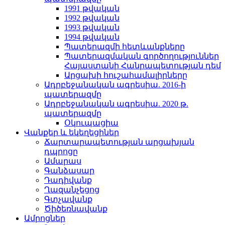
1991 թվական
1992 թվական
1993 թվական
1994 թվական
Պատերազմի հետևանքները
Պատերազմական գործողություններ
Հայաստանի Հանրապետության դեմ
Արցախի հուշահամալիրները
Ադրբեջանական ագրեսիա. 2016-ի
պատերազմը
Ադրբեջանական ագրեսիա. 2020 թ.
պատերազմը
Օկուպացիա
Վանքեր և եկեղեցիներ
Ճարտարապետության արցախյան
դպրոցը
Ամարաս
Գանձասար
Դադիվանք
Ղազանչեցոց
Գտչավանք
Ծիծեռնավանք
Ամրոցներ