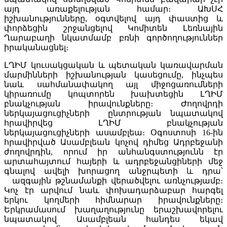
այդ առաքելության համար։ ԱԽՍՀ
իշխանությունները, օգտվելով այդ փաստից և
փորձեցին շրջանցելով Կոմիտեն Լեռնային
Ղարաբաղի նկատմամբ բռնի գործողություններ
իրականացնել։
ԼՂԻՄ կուսակցական և պետական կառավարման
մարմինների իշխանության կասեցումը, ինչպես
նաև սահմանափակող այլ միջոցառումների
կիրառումը կոպտորեն խախտեցին ԼՂԻՄ
բնակչության իրավունքները։ Ժողովրդի
ներկայացուցիչների ընտրության նպատակով
հրավիրվեց ԼՂԻՄ բնակչության
ներկայացուցիչների ասամբլեա։ Օգոստոսի 16-ին
հրավիրված Ասամբլեան կոչով դիմեց Ադրբեջանի
ժողովրդին, որում իր անհանգստությունն էր
արտահայտում հայերի և ադրբեջանցիների մեջ
գնալով ավելի խորացող անջրպետի և դրա՝
ազգային թշնամանքի վերածվելու առնչությամբ։
Կոչ էր արվում նաև փոխադարձաբար հարգել
երկու կողմերի հիմնարար իրավունքները։
Երկրամասում խաղաղությունը երաշխավորելու
նպատակով Ասամբլեան հանդես եկավ