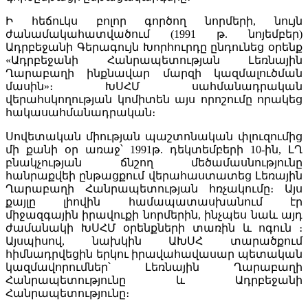
Ի հեճուկս բոլոր գործող նորմերի, նույն
ժանամակահատվածում (1991 թ. նոյեմբեր)
Ադրբեջանի Գերագույն Խորհուրդը ընդունեց օրենք
«Ադրբեջանի Հանրապետության Լեռնային
Ղարաբաղի ինքնավար մարզի կազմալուծման
մասին»։ ԽՍՀՄ սահմանադրական
վերահսկողության կոմիտեն այս որոշումը որակեց
հակասահմանադրական։
Սովետական միության պաշտոնական փլուզումից
մի քանի օր առաջ՝ 1991թ. դեկտեմբերի 10-ին, ԼՂ
բնակչության ճնշող մեծամասնությունը
հանրաքվեի ընթացքում վերահաստատեց Լեռային
Ղարաբաղի Հանրապետության հռչակումը։ Այս
քայլը լիովին համապատասխանում էր
միջազգային իրավուքի նորմերին, ինչպես նաև այդ
ժամանակի ԽՍՀՄ օրենքների տառին և ոգուն ։
Այսպիսով, նախկին ԱԽՍՀ տարածքում
հիմնադրվեցին երկու իրավահավասար պետական
կազմավորումներ՝ Լեռնային Ղարաբաղի
Հանրապետությունը և Ադրբեջանի
Հանրապետությունը։