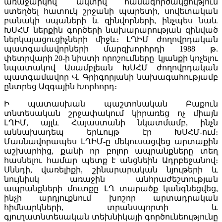
առաջարկով՝ ակտիվ համագործակցություն
ստեղծել հատուկ շրջանի պարետի, սովետական
բանակի սպաների և զինվորների, ինչպես նաև
ԽՍՀՄ ներքին գործերի նախարարության զինված
ներկայացուցիչների միջև։ ԼՂԻՄ ժողովրդական
պատգամավորների մարզխորհրդի 1988 թ.
փետրվարի 20-ի նիստի որոշումները կյանքի կոչելու
նպատակով Ասամբլեան ԽՍՀՄ ժողովրդական
պատգամավոր Վ. Գրիգորյանի նախագահությամբ
ընտրեց Ազգային Խորհորդ։
Ի պատասխան պաշտոնական Բաքուն
տնտեսական շրջափակում կիրառեց ոչ միայն
ԼՂԻՄ, այլև Հայաստանի նկատմամբ, ինչն
աննախադեպ երևույթ էր ԽՍՀՄ-ում։
Մասնավորապես ԼՂԻՄ-ը մեկուսացվեց արտաքին
աշխարհից, քանի որ բոլոր ապրանքները տեղ
հասնելու համար պետք է անցնեին Ադրբեջանով։
Սննդի, վառելիքի, շինարարական նյութերի և
նույնիսկ առաջին անհրաժեշտության
ապրանքների մուտքը ԼՂ տարածք կանգնեցվեց,
ինչի արդյուքնում խոշոր արտադրական
հիմնարկների, տրանսպորտի և
գյուղատնտեսական տեխնիկայի գործունեությունը