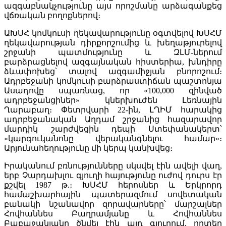
ազգաբնակչությունը այս որոշմանը արձագանքեց
վճռական բողոքներով։
ԱԽՍՀ կոմկուսի ղեկավարությունը օգտվելով ԽՍՀՄ
ղեկավարության դիրքորշումից և խեղաթյուրելով
շրջանի պատմությունը և ԶԼՄ-ներում
բարձրացնելով ազգայնական հիստերիա, խնդիրը
ձևափոխեց՝ տալով ազգամիջյան բնորոշում։
Ադրբեջանի կոմկուսի բարձրաստիճան պաշտոնյա
Ասադովը սպառնաց, որ «100,000 զինված
ադրբեջանցիներ» կներխուժեն Լեռնային
Ղարաբաղ։ Փետրվարի 22-ին, ԼՂԻՄ հարակից
ադրբեջանական Աղդամ շրջանից հազարավոր
մարդիկ շարժվեցին դեպի Ստեփանակերտ՝
«կարգուկանոնը վերականգնելու համար»։
Արյունահեղությունը մի կերպ կանխվեց։
Իրականում բռնությունները սկսվել էին ավելի վաղ,
երբ Չարդախլու գյուղի հայությունը ուժով դուրս էր
քշվել 1987 թ.։ ԽՍՀՄ հերոսներ և Երկրորդ
համաշխարհային պատերազմում սովետական
բանակի նշանավոր զորավարները՝ մարշալներ
Հովհաննես Բաղրամյանը և Հովհաննես
Բաբաջանյանը ծնվել էին այդ գյուղում, որտեղ