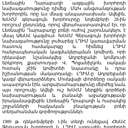
Լեռնային Ղարաբաղի ազգային խորհրդի
նախագահությունը դիմեց ՄԱԿ անվտանգության
խորհրդին, որը ևս մնաց անպատասխան։ Ավելին,
ԽՍՀՄ գերագույն խորհուրդը նոյեմբերի 28-ին
որոշում ընդունեց, որով վերահաստատվում էր, որ
Լեռնային Ղարաբաղը բռնի ուժով շարունակելու է
մնալ ԱԽՍՀ կազմում։ ԽՍՀՄ Գերագույն խորհրդի
նախագահությունը լուծարեց ԼՂԻՄ կառավարման
հատուկ համակարգը և հիմնեց ԼՂԻՄ
հանրապետական կազմակերպման կոմիտե, որի
ղեկավար նշանակվեց Ադրբեջանի կոմկուսի
երկրորդ քարտուղար Վ. Պոլյանիչկոն, սակայն
հստակ չէին կոմիտեի նպատակը և դրա
իշխանության մակարդակը։ ԼՂԻՄ-ը Ադրբեջանի
կազմ վերադարձնելու Մոսկվայի փորձերը սակայն
ապարդյուն էին. արցախահայությունը մերժեց նաև
այս որոշումը։ Ավելի ուշ ԽՍՀՄ ներքին գործերի
նախարարության և բանակի աջակցությամբ
իրականացվեցին Լեռնային Ղրաբաղի և հարակից
շրջանների հայկական բնակչության բռնի
տեղահանման գործողություններ։
1989 թ. դեկտեմբերի 1-ին տեղի ունեցավ ՀԽՍՀ
Գերագույն խորհրդի և ԼՂԻՄ ազգային խորհրդի