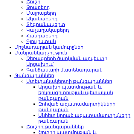
Շուշի
Ջրաբերդ
Մայրաբերդ
Ականաբերդ
Տիգրանակերտ
Կաչաղակաբերդ
Հանդաբերդ
Գյուլիստան
Միջնադարյան կամուրջներ
Մանրանկարչություն
Ձեռագրերի ծաղկման արվեստը
Արցախում
Գանձասարի մատենադարան
Թանգարաններ
Ստեփանակերտի թանգարաններ
Արցախի պատմության և
երկրագիտության պետական
թանգարան
Զոհված ազատամարտիկների
թանգարան
Անհետ կորած ազատամարտիկների
թանգարան
Շուշիի թանգարաններ
Շուշիի պատմության և