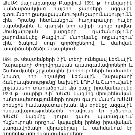
ԱԽՍՀ մայրաքաղաք Բաքվում 1991 թ. հունվարին
սանձարձակված հայերի ջարդերը ազգային
զտումների քաղաքականության շարունակությունն
էին։ Դրանց հետևանքում հարյուրավոր հայեր
սպանվեցին, և գաղթի նոր ալիքի սկիզբ դրվեց։
Սումգաիթյան ջարդերի դաժանությունը
շարունակվեց Բաքվում՝ մարդկանց ողջակիզում
էին, ծակում սուր գործիքներով և մահվան
աստիճանի ծեծի ենթարկում։
1991 թ. սեպտեմբերի 2-ին տեղի ունեցավ Լեռնային
Ղարաբաղի ժողովրդական պատգամավորների և
Շահումյանի շրջանային խորհուրդների համատեղ
նիստը, որը հռչակեց Լեռնային Ղարաբաղի
Հանրապետությունը՝ նախկին ԼՂԻՄ և Շահումյանի
շրջանների տարածքում։ Այս քայլը իրականացվեց
1990 թ. ապրիլի 3-ի՝ ԽՍՀՄ կազմից միութենական
հանրապետությունների դուրս գալու մասին ԽՍՀՄ
օրենքին համապատասխան։ Այս օրենքը ազգային
ինքնավարություններին իրավունք էր ընձեռում
ԽՍՀՄ կազմից դուրս գալու պարագայում
ինքնուրույն որոշում կայացնել իրենց իրավական
կարգավիճակի վերաբերյալ և սահմանում էր
գործընթացի ընթացակարգերը։