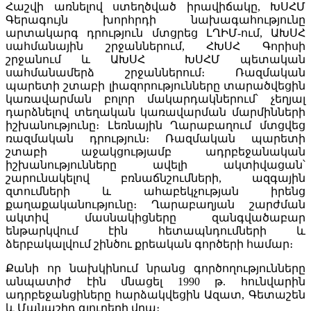
Հաշվի առնելով ստեղծված իրավիճակը, ԽՍՀՄ
Գերագույն խորհրդի նախագահությունը
արտակարգ դրություն մտցրեց ԼՂԻՄ-ում, ԱԽՍՀ
սահմանային շրջաններում, ՀԽՍՀ Գորիսի
շրջանում և ԱԽՍՀ ԽՍՀՄ պետական
սահմանամերձ շրջաններում։ Ռազմական
պարետի շտաբի լիազորությունները տարածվեցին
կառավարման բոլոր մակարդակներում՝ չեղյալ
դարձնելով տեղական կառավարման մարմինների
իշխանությունը։ Լեռնային Ղարաբաղում մտցվեց
ռազմական դրություն։ Ռազմական պարետի
շտաբի աջակցությամբ ադրբեջանական
իշխանությունները ավելի ակտիվացան՝
շարունակելով բռնաճնշումների, ազգային
զտումների և ահաբեկչության իրենց
քաղաքականությունը։ Ղարաբաղյան շարժման
ակտիվ մասնակիցները զանգվածաբար
ենթարկվում էին հետապնդումների և
ձերբակալվում շինծու քրեական գործերի համար։
Քանի որ նախկինում նրանց գործողությունները
անպատիժ էին մնացել 1990 թ. հունվարին
ադրբեջանցիները հարձակվեցին Ազատ, Գետաշեն
և Մանաշիդ գյուղերի վրա։