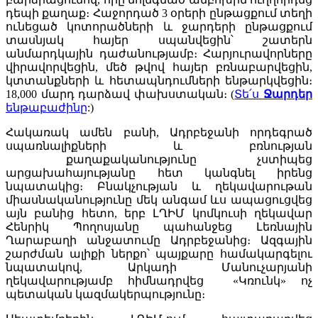
դեպի քաղաք։ Հաջորդած 3 օրերի ընթացքում տեղի
ունեցած կոտորածների և ջարդերի ընթացքում
տասնյակ հայեր սպանվեցին՝ շատերն
անմարդկային դաժանությամբ։ Հարյուրավորները
վիրավորվեցին, մեծ թվով հայեր բռնաբարվեցին,
կտտանքների և հետապնդումների ենթարկվեցին։
18,000 մարդ դարձավ փախստական։ (
Տե՛ս
Ջարդեր
ենթաբաժինը
:)
Հակառակ ամեն բանի, Ադրբեջանի որդեգրած
սպառնալիքների և բռնության
քաղաքականությունը չստիպեց
արցախահայությանը հետ կանգնել իրենց
նպատակից։ Բնակչության և ղեկավարութան
միասնականությունը մեկ անգամ ևս ապացուցվեց
այն բանից հետո, երբ ԼՂԻՄ կոմկուսի ղեկավար
Հենրիկ Պողոսյանը պահանջեց Լեռնային
Ղարաբաղի անջատումը Ադրբեջանից։ Ազգային
շարժման ալիքի ներքո՝ պայքարը համակարգելու
նպատակով, Արկադի Մանուչարյանի
ղեկավարությամբ հիմնադրվեց «Կռունկ» ոչ
պետական կազմակերպությունը։