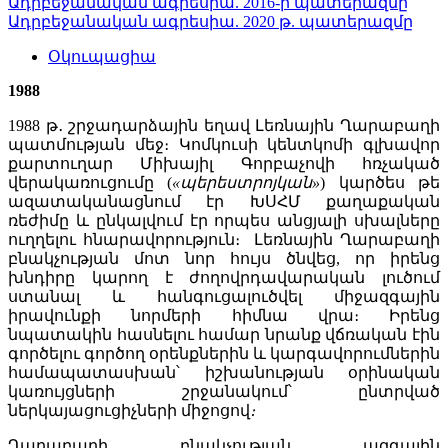
Ադրբեջանական ագրեսիա. 2016-ի պատերազմը
Ադրբեջանական ագրեսիա. 2020 թ. պատերազմը
Օկուպացիա
1988
1988 թ․ շրջադարձային եղավ Լեռնային Ղարաբաղի
պատմության մեջ։ Կոմկուսի կենտկոմի գլխավոր
քարտուղար Միխայիլ Գորբաչովի հռչակած
վերակառուցումը (
«պերեստրոյկան»
) կարծես թե
ազատականացնում էր ԽՍՀՄ քաղաքական
ռեժիմը և ընկալվում էր որպես անցյալի սխալները
ուղղելու հնարավորություն։ Լեռնային Ղարաբաղի
բնակչության մոտ նոր հույս ծնվեց, որ իրենց
խնդիրը կարող է ժողովրդավարական լուծում
ստանալ և հանգուցալուծվել միջազգային
իրավունքի նորմերի հիմնա վրա։ Իրենց
նպատակին հասնելու համար նրանք վճռական էին
գործելու գործող օրենքներին և կարգավորումներին
համապատասխան՝ իշխանության օրինական
կառույցների շրջանակում՝ ընտրված
ներկայացուցիչների միջոցով
։
Ղարաբաղի բնակչության ազգային