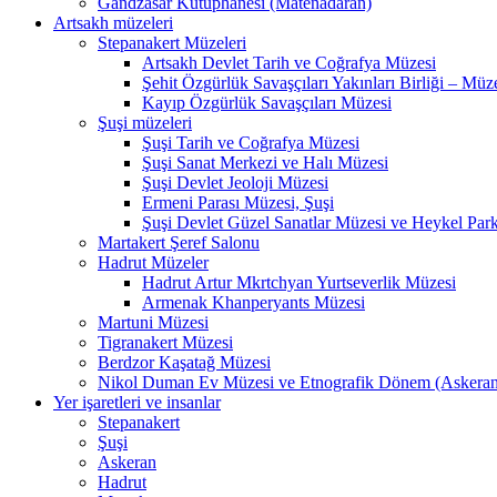
Gandzasar Kütüphanesi (Matenadaran)
Artsakh müzeleri
Stepanakert Müzeleri
Artsakh Devlet Tarih ve Coğrafya Müzesi
Şehit Özgürlük Savaşçıları Yakınları Birliği – Müz
Kayıp Özgürlük Savaşçıları Müzesi
Şuşi müzeleri
Şuşi Tarih ve Coğrafya Müzesi
Şuşi Sanat Merkezi ve Halı Müzesi
Şuşi Devlet Jeoloji Müzesi
Ermeni Parası Müzesi, Şuşi
Şuşi Devlet Güzel Sanatlar Müzesi ve Heykel Park
Martakert Şeref Salonu
Hadrut Müzeler
Hadrut Artur Mkrtchyan Yurtseverlik Müzesi
Armenak Khanperyants Müzesi
Martuni Müzesi
Tigranakert Müzesi
Berdzor Kaşatağ Müzesi
Nikol Duman Ev Müzesi ve Etnografik Dönem (Askerani
Yer işaretleri ve insanlar
Stepanakert
Şuşi
Askeran
Hadrut