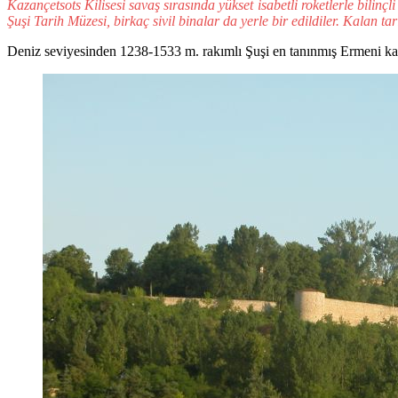
Kazançetsots Kilisesi savaş sırasında yükset isabetli roketlerle bilin
Şuşi Tarih Müzesi, birkaç sivil binalar da yerle bir edildiler. Kalan ta
Deniz seviyesinden 1238-1533 m. rakımlı Şuşi en tanınmış Ermeni kale-