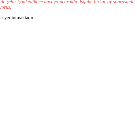
o da şehir işgal edilince havaya uçuruldu. İşgalin birkaç ay sonrasında
iyoruz.
r yer tutmaktadır.