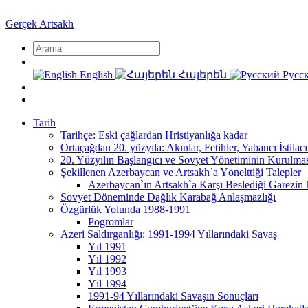
Gerçek Artsakh
English
Հայերեն
Русс
Tarih
Tarihçe: Eski çağlardan Hristiyanlığa kadar
Ortaçağdan 20. yüzyıla: Akınlar, Fetihler, Yabancı İstilacı
20. Yüzyılın Başlangıcı ve Sovyet Yönetiminin Kurulma
Şekillenen Azerbaycan ve Artsakh`a Yönelttiği Talepler
Azerbaycan`ın Artsakh`a Karşı Beslediği Garezin N
Sovyet Döneminde Dağlık Karabağ Anlaşmazlığı
Özgürlük Yolunda 1988-1991
Pogromlar
Azeri Saldırganlığı: 1991-1994 Yıllarındaki Savaş
Yıl 1991
Yıl 1992
Yıl 1993
Yıl 1994
1991-94 Yıllarındaki Savaşın Sonuçları