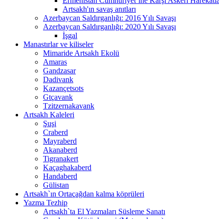
Ermenistan Cumhuriyet’ine Karşı Askeri Harekatl
Artsakh'ın savaş anıtları
Azerbaycan Saldırganlığı: 2016 Yılı Savaşı
Azerbaycan Saldırganlığı: 2020 Yılı Savaşı
İşgal
Manastırlar ve kiliseler
Mimaride Artsakh Ekolü
Amaras
Gandzasar
Dadivank
Kazançetsots
Gtçavank
Tzitzernakavank
Artsakh Kaleleri
Şuşi
Craberd
Mayraberd
Akаnaberd
Tigranakert
Kaçaghakaberd
Handaberd
Gülistan
Artsakh`ın Ortaçağdan kalma köprüleri
Yazma Tezhip
Artsakh`ta El Yazmaları Süsleme Sanatı