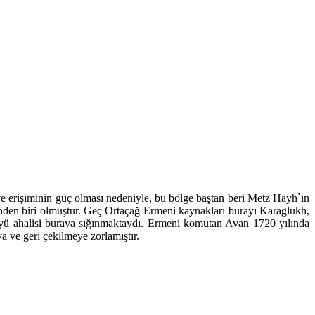
 ve erişiminin güç olması nedeniyle, bu bölge baştan beri Metz Hayh`ın
rinden biri olmuştur. Geç Ortaçağ Ermeni kaynakları burayı Karaglukh,
köyü ahalisi buraya sığınmaktaydı. Ermeni komutan Avan 1720 yılında
 ve geri çekilmeye zorlamıştır.