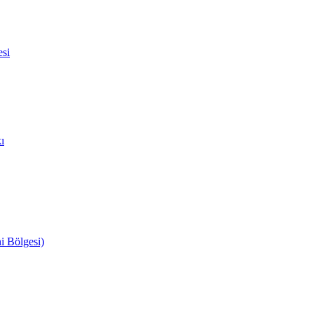
esi
ı
 Bölgesi)