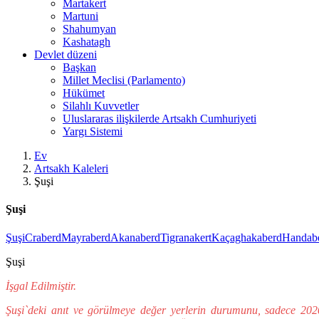
Martakert
Martuni
Shahumyan
Kashatagh
Devlet düzeni
Başkan
Millet Meclisi (Parlamento)
Hükümet
Silahlı Kuvvetler
Uluslararas ilişkilerde Artsakh Cumhuriyeti
Yargı Sistemi
Ev
Artsakh Kaleleri
Şuşi
Şuşi
Şuşi
Craberd
Mayraberd
Akаnaberd
Tigranakert
Kaçaghakaberd
Handab
Şuşi
İşgal Edilmiştir.
Şuşi`deki anıt ve görülmeye değer yerlerin durumunu, sadece 2020