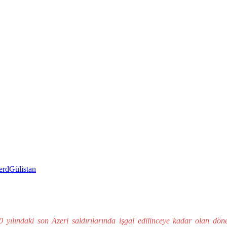
erd
Gülistan
 yılındaki son Azeri saldırılarında işgal edilinceye kadar olan dö