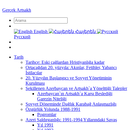
Gerçek Artsakh
English
Հայերեն
Русский
Tarih
Tarihçe: Eski çağlardan Hristiyanlığa kadar
Ortaçağdan 20. yüzyıla: Akınlar, Fetihler, Yabancı
İstilacılar
20. Yüzyılın Başlangıcı ve Sovyet Yönetiminin
Kurulması
Şekillenen Azerbaycan ve Artsakh`a Yönelttiği Talepler
Azerbaycan`ın Artsakh`a Karşı Beslediği
Garezin Niteliği
Sovyet Döneminde Dağlık Karabağ Anlaşmazlığı
Özgürlük Yolunda 1988-1991
Pogromlar
Azeri Saldırganlığı: 1991-1994 Yıllarındaki Savaş
Yıl 1991