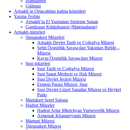
Handaberd
Gülistan
Artsakh`ın Ortaçağdan kalma köprüleri
Yazma Tezhip
Artsakh`ta El Yazmaları Süsleme Sanatı
Gandzasar Kütüphanesi (Matenadaran)
Artsakh müzeleri
Stepanakert Müzeleri
Artsakh Devlet Tarih ve Coğrafya Müzesi
Şehit Özgürlük Savaşçıları Yakınları Birliği –
Müzesi
Kayıp Özgürlük Savaşçıları Müzesi
Şuşi müzeleri
Şuşi Tarih ve Coğrafya Müzesi
Şuşi Sanat Merkezi ve Halı Müzesi
Şuşi Devlet Jeoloji Müzesi
Ermeni Parası Müzesi, Şuşi
Şuşi Devlet Güzel Sanatlar Müzesi ve Heykel
Parkı
Martakert Şeref Salonu
Hadrut Müzeler
Hadrut Artur Mkrtchyan Yurtseverlik Müzesi
Armenak Khanperyants Müzesi
Martuni Müzesi
Tigranakert Müzesi