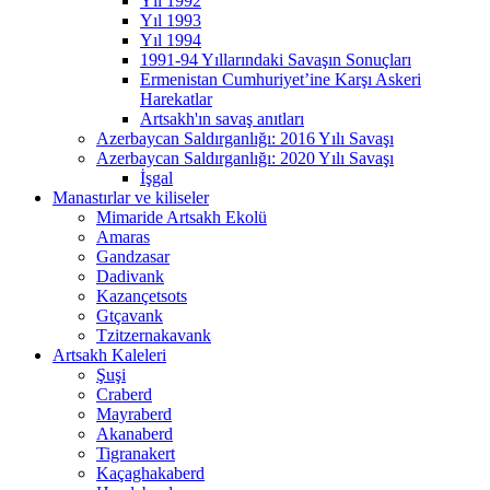
Yıl 1992
Yıl 1993
Yıl 1994
1991-94 Yıllarındaki Savaşın Sonuçları
Ermenistan Cumhuriyet’ine Karşı Askeri
Harekatlar
Artsakh'ın savaş anıtları
Azerbaycan Saldırganlığı: 2016 Yılı Savaşı
Azerbaycan Saldırganlığı: 2020 Yılı Savaşı
İşgal
Manastırlar ve kiliseler
Mimaride Artsakh Ekolü
Amaras
Gandzasar
Dadivank
Kazançetsots
Gtçavank
Tzitzernakavank
Artsakh Kaleleri
Şuşi
Craberd
Mayraberd
Akаnaberd
Tigranakert
Kaçaghakaberd