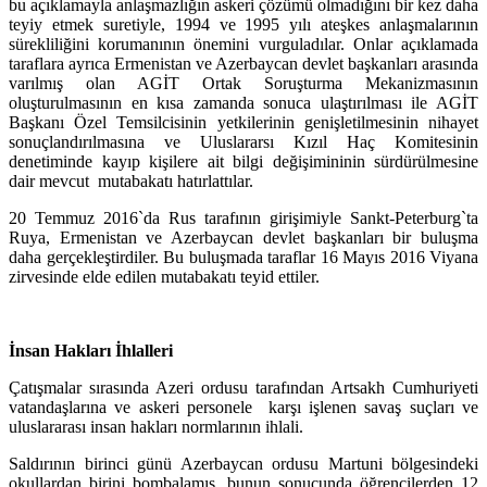
bu açıklamayla anlaşmazlığın askeri çözümü olmadığını bir kez daha
teyiy etmek suretiyle, 1994 ve 1995 yılı ateşkes anlaşmalarının
sürekliliğini korumanının önemini vurguladılar. Onlar açıklamada
taraflara ayrıca Ermenistan ve Azerbaycan devlet başkanları arasında
varılmış olan AGİT Ortak Soruşturma Mekanizmasının
oluşturulmasının en kısa zamanda sonuca ulaştırılması ile AGİT
Başkanı Özel Temsilcisinin yetkilerinin genişletilmesinin nihayet
sonuçlandırılmasına ve Uluslararsı Kızıl Haç Komitesinin
denetiminde kayıp kişilere ait bilgi değişimininin sürdürülmesine
dair mevcut mutabakatı hatırlattılar.
20 Temmuz 2016`da Rus tarafının girişimiyle Sankt-Peterburg`ta
Ruya, Ermenistan ve Azerbaycan devlet başkanları bir buluşma
daha gerçekleştirdiler. Bu buluşmada taraflar 16 Mayıs 2016 Viyana
zirvesinde elde edilen mutabakatı teyid ettiler.
İnsan Hakları İhlalleri
Çatışmalar sırasında Azeri ordusu tarafından Artsakh Cumhuriyeti
vatandaşlarına ve askeri personele karşı işlenen savaş suçları ve
uluslararası insan hakları normlarının ihlali.
Saldırının birinci günü Azerbaycan ordusu Martuni bölgesindeki
okullardan birini bombalamış, bunun sonucunda öğrencilerden 12