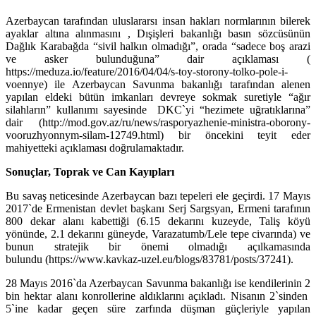
Azerbaycan tarafından uluslararsı insan hakları normlarının bilerek
ayaklar altına alınmasını , Dışişleri bakanlığı basın sözcüsünün
Dağlık Karabağda “sivil halkın olmadığı”, orada “sadece boş arazi
ve asker bulunduğuna” dair açıklaması (
https://meduza.io/feature/2016/04/04/s-toy-storony-tolko-pole-i-
voennye) ile Azerbaycan Savunma bakanlığı tarafından alenen
yapılan eldeki bütün imkanları devreye sokmak suretiyle “ağır
silahların” kullanımı sayesinde DKC`yi “hezimete uğratıklarına”
dair (http://mod.gov.az/ru/news/rasporyazhenie-ministra-oborony-
vooruzhyonnym-silam-12749.html) bir öncekini teyit eder
mahiyetteki açıklaması doğrulamaktadır.
Sonuçlar, Toprak ve Can Kayıpları
Bu savaş neticesinde Azerbaycan bazı tepeleri ele geçirdi. 17 Mayıs
2017`de Ermenistan devlet başkanı Serj Sargsyan, Ermeni tarafının
800 dekar alanı kabettiği (6.15 dekarını kuzeyde, Taliş köyü
yönünde, 2.1 dekarını güneyde, Varazatumb/Lele tepe civarında) ve
bunun stratejik bir önemi olmadığı açılkamasında
bulundu (https://www.kavkaz-uzel.eu/blogs/83781/posts/37241).
28 Mayıs 2016`da Azerbaycan Savunma bakanlığı ise kendilerinin 2
bin hektar alanı konrollerine aldıklarını açıkladı. Nisanın 2`sinden
5`ine kadar geçen süre zarfında düşman güçleriyle yapılan