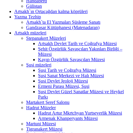
Handaberd
Gülistan
Artsakh`ın Ortaçağdan kalma köprüleri
Yazma Tezhip
Artsakh`ta El Yazmaları Süsleme Sanatı
Gandzasar Kütüphanesi (Matenadaran)
Artsakh müzeleri
Stepanakert Müzeleri
Artsakh Devlet Tarih ve Coğrafya Müzesi
Şehit Özgürlük Savaşçıları Yakınları Birliği –
Müzesi
Kayıp Özgürlük Savaşçıları Müzesi
Şuşi müzeleri
Şuşi Tarih ve Coğrafya Müzesi
Şuşi Sanat Merkezi ve Halı Müzesi
Şuşi Devlet Jeoloji Müzesi
Ermeni Parası Müzesi, Şuşi
Şuşi Devlet Güzel Sanatlar Müzesi ve Heykel
Parkı
Martakert Şeref Salonu
Hadrut Müzeler
Hadrut Artur Mkrtchyan Yurtseverlik Müzesi
Armenak Khanperyants Müzesi
Martuni Müzesi
Tigranakert Müzesi