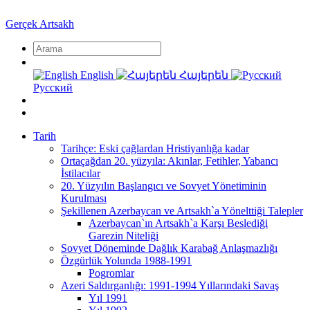
Gerçek Artsakh
English
Հայերեն
Русский
Tarih
Tarihçe: Eski çağlardan Hristiyanlığa kadar
Ortaçağdan 20. yüzyıla: Akınlar, Fetihler, Yabancı
İstilacılar
20. Yüzyılın Başlangıcı ve Sovyet Yönetiminin
Kurulması
Şekillenen Azerbaycan ve Artsakh`a Yönelttiği Talepler
Azerbaycan`ın Artsakh`a Karşı Beslediği
Garezin Niteliği
Sovyet Döneminde Dağlık Karabağ Anlaşmazlığı
Özgürlük Yolunda 1988-1991
Pogromlar
Azeri Saldırganlığı: 1991-1994 Yıllarındaki Savaş
Yıl 1991