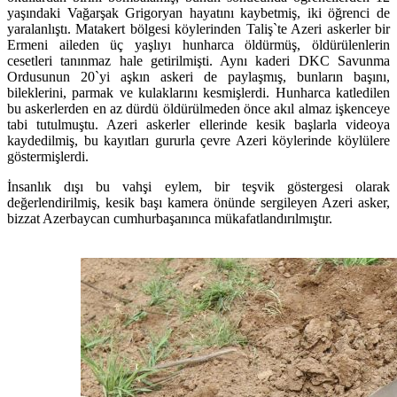
yaşındaki Vağarşak Grigoryan hayatını kaybetmiş, iki öğrenci de
yaralanlıştı. Matakert bölgesi köylerinden Taliş`te Azeri askerler bir
Ermeni aileden üç yaşlıyı hunharca öldürmüş, öldürülenlerin
cesetleri tanınmaz hale getirilmişti. Aynı kaderi DKC Savunma
Ordusunun 20`yi aşkın askeri de paylaşmış, bunların başını,
bileklerini, parmak ve kulaklarını kesmişlerdi. Hunharca katledilen
bu askerlerden en az dürdü öldürülmeden önce akıl almaz işkenceye
tabi tutulmuştu. Azeri askerler ellerinde kesik başlarla videoya
kaydedilmiş, bu kayıtları gururla çevre Azeri köylerinde köylülere
göstermişlerdi.
İnsanlık dışı bu vahşi eylem, bir teşvik göstergesi olarak
değerlendirilmiş, kesik başı kamera önünde sergileyen Azeri asker,
bizzat Azerbaycan cumhurbaşanınca mükafatlandırılmıştır.