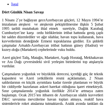
İşgal
Dört Günlük Nisan Savaşı
1 Nisanı 2`ye bağlayan geceAzerbaycan güçleri, 12 Mayıs 1994`te
imzalanan ateşkesi ve ateşkesin pekiştirilmesine ilişkin 5 Şubat
1995 tarihli mutabakatı ihlal etmek suretiyle, Dağlık Karabağ
Cumhuriyet`ine karşı ordu birliklerinin irtibat hattında geniş çaplı
bir saldırı düzenlediler ve ağır silahlar, havan topu kullanarak, hava
kuvvetlerinin desteğinde Ermeni topraklarına girdiler. En şiddetli
çatışmalar Artsakh-Azerbaycan irtibat hattının güney (Hadrut) ve
kuzey-doğu (Martakert) cephelerinde vuku buldu.
Azeri güçleri Taliş, Matağis, Martakert, Aşağı Horatağ, Mekhakavan
ve Ara Dağı çevresindeki sivil yerleşim birimlerini top atışlarıyla
vurdular.
Çatışmaların yoğunluk ve büyüklük derecesi, içerdiği güç ile teknik
kapasitesi ve Azeri yetkililerin resmi açıklamaları, 2 Nisan
saldırılarının en küçük ayrıntılara kadar özenle planlanan ve büyük
bir ciddiyetle hazırlanan askeri harekat olduğuna işaret etmekteydi.
Sınır çatışmalarında yoğunluk özellikle 2014`te artmaya zaten
başlamıştı. Ocak 2015`ten itibaren de Azerbaycan silahlı kuvvetleri
DKC savunma mevzilerine havan topları atmaya, reaktif hava
sistemleriyle roket atışlarına tutmaktaydı, Aralık ayında tankları da