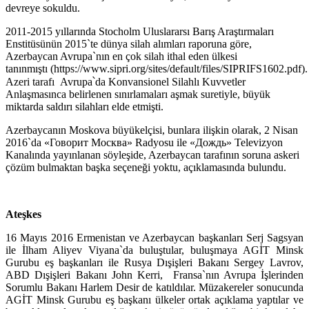
devreye sokuldu.
2011-2015 yıllarında Stocholm Uluslararsı Barış Araştırmaları
Enstitüsünün 2015`te dünya silah alımları raporuna göre,
Azerbaycan Avrupa`nın en çok silah ithal eden ülkesi
tanınmıştı (https://www.sipri.org/sites/default/files/SIPRIFS1602.pdf).
Azeri tarafı Avrupa՝da Konvansionel Silahlı Kuvvetler
Anlaşmasınca belirlenen sınırlamaları aşmak suretiyle, büyük
miktarda saldırı silahları elde etmişti.
Azerbaycanın Moskova büyükelçisi, bunlara ilişkin olarak, 2 Nisan
2016`da «Говорит Москва» Radyosu ile «Дождь» Televizyon
Kanalında yayınlanan söyleşide, Azerbaycan tarafının soruna askeri
çözüm bulmaktan başka seçeneği yoktu, açıklamasında bulundu.
Ateşkes
16 Mayıs 2016 Ermenistan ve Azerbaycan başkanları Serj Sagsyan
ile İlham Aliyev Viyana`da buluştular, buluşmaya AGİT Minsk
Gurubu eş başkanları ile Rusya Dışişleri Bakanı Sergey Lavrov,
ABD Dışişleri Bakanı John Kerri, Fransa`nın Avrupa İşlerinden
Sorumlu Bakanı Harlem Desir de katıldılar. Müzakereler sonucunda
AGİT Minsk Gurubu eş başkanı ülkeler ortak açıklama yaptılar ve