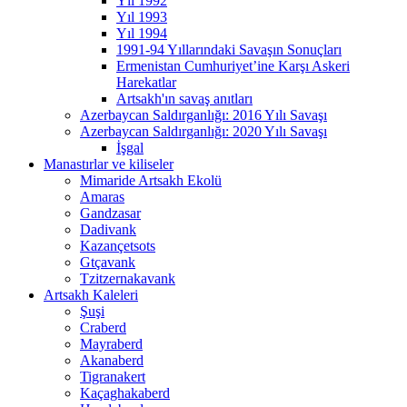
Yıl 1992
Yıl 1993
Yıl 1994
1991-94 Yıllarındaki Savaşın Sonuçları
Ermenistan Cumhuriyet’ine Karşı Askeri
Harekatlar
Artsakh'ın savaş anıtları
Azerbaycan Saldırganlığı: 2016 Yılı Savaşı
Azerbaycan Saldırganlığı: 2020 Yılı Savaşı
İşgal
Manastırlar ve kiliseler
Mimaride Artsakh Ekolü
Amaras
Gandzasar
Dadivank
Kazançetsots
Gtçavank
Tzitzernakavank
Artsakh Kaleleri
Şuşi
Craberd
Mayraberd
Akаnaberd
Tigranakert
Kaçaghakaberd