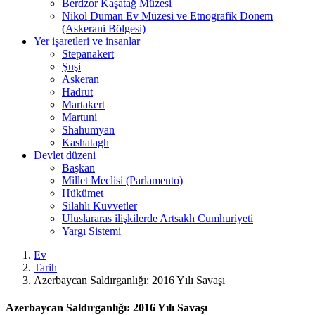
Berdzor Kaşatağ Müzesi
Nikol Duman Ev Müzesi ve Etnografik Dönem
(Askerani Bölgesi)
Yer işaretleri ve insanlar
Stepanakert
Şuşi
Askeran
Hadrut
Martakert
Martuni
Shahumyan
Kashatagh
Devlet düzeni
Başkan
Millet Meclisi (Parlamento)
Hükümet
Silahlı Kuvvetler
Uluslararas ilişkilerde Artsakh Cumhuriyeti
Yargı Sistemi
Ev
Tarih
Azerbaycan Saldırganlığı: 2016 Yılı Savaşı
Azerbaycan Saldırganlığı: 2016 Yılı Savaşı