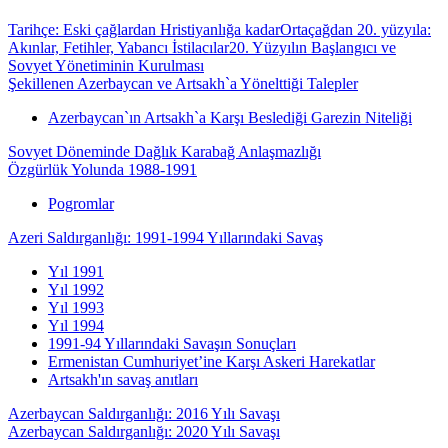
Tarihçe: Eski çağlardan Hristiyanlığa kadar
Ortaçağdan 20. yüzyıla:
Akınlar, Fetihler, Yabancı İstilacılar
20. Yüzyılın Başlangıcı ve
Sovyet Yönetiminin Kurulması
Şekillenen Azerbaycan ve Artsakh`a Yönelttiği Talepler
Azerbaycan`ın Artsakh`a Karşı Beslediği Garezin Niteliği
Sovyet Döneminde Dağlık Karabağ Anlaşmazlığı
Özgürlük Yolunda 1988-1991
Pogromlar
Azeri Saldırganlığı: 1991-1994 Yıllarındaki Savaş
Yıl 1991
Yıl 1992
Yıl 1993
Yıl 1994
1991-94 Yıllarındaki Savaşın Sonuçları
Ermenistan Cumhuriyet’ine Karşı Askeri Harekatlar
Artsakh'ın savaş anıtları
Azerbaycan Saldırganlığı: 2016 Yılı Savaşı
Azerbaycan Saldırganlığı: 2020 Yılı Savaşı