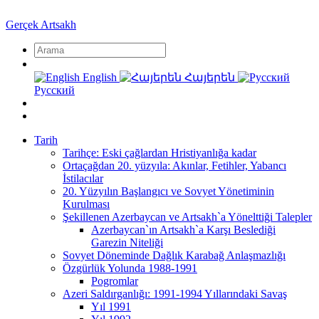
Gerçek Artsakh
English
Հայերեն
Русский
Tarih
Tarihçe: Eski çağlardan Hristiyanlığa kadar
Ortaçağdan 20. yüzyıla: Akınlar, Fetihler, Yabancı
İstilacılar
20. Yüzyılın Başlangıcı ve Sovyet Yönetiminin
Kurulması
Şekillenen Azerbaycan ve Artsakh`a Yönelttiği Talepler
Azerbaycan`ın Artsakh`a Karşı Beslediği
Garezin Niteliği
Sovyet Döneminde Dağlık Karabağ Anlaşmazlığı
Özgürlük Yolunda 1988-1991
Pogromlar
Azeri Saldırganlığı: 1991-1994 Yıllarındaki Savaş
Yıl 1991