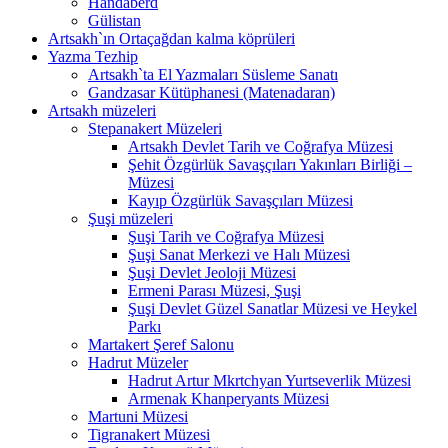
Handaberd
Gülistan
Artsakh`ın Ortaçağdan kalma köprüleri
Yazma Tezhip
Artsakh`ta El Yazmaları Süsleme Sanatı
Gandzasar Kütüphanesi (Matenadaran)
Artsakh müzeleri
Stepanakert Müzeleri
Artsakh Devlet Tarih ve Coğrafya Müzesi
Şehit Özgürlük Savaşçıları Yakınları Birliği –
Müzesi
Kayıp Özgürlük Savaşçıları Müzesi
Şuşi müzeleri
Şuşi Tarih ve Coğrafya Müzesi
Şuşi Sanat Merkezi ve Halı Müzesi
Şuşi Devlet Jeoloji Müzesi
Ermeni Parası Müzesi, Şuşi
Şuşi Devlet Güzel Sanatlar Müzesi ve Heykel
Parkı
Martakert Şeref Salonu
Hadrut Müzeler
Hadrut Artur Mkrtchyan Yurtseverlik Müzesi
Armenak Khanperyants Müzesi
Martuni Müzesi
Tigranakert Müzesi