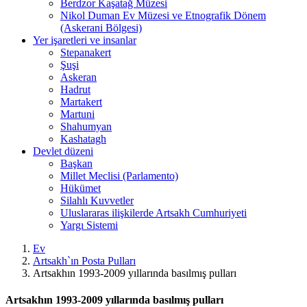
Berdzor Kaşatağ Müzesi
Nikol Duman Ev Müzesi ve Etnografik Dönem
(Askerani Bölgesi)
Yer işaretleri ve insanlar
Stepanakert
Şuşi
Askeran
Hadrut
Martakert
Martuni
Shahumyan
Kashatagh
Devlet düzeni
Başkan
Millet Meclisi (Parlamento)
Hükümet
Silahlı Kuvvetler
Uluslararas ilişkilerde Artsakh Cumhuriyeti
Yargı Sistemi
Ev
Artsakh`ın Posta Pulları
Artsakhın 1993-2009 yıllarında basılmış pulları
Artsakhın 1993-2009 yıllarında basılmış pulları