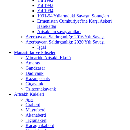
Yıl 1992
Yıl 1993
Yıl 1994
1991-94 Yıllarındaki Savaşın Sonuçları
Ermenistan Cumhuriyet’ine Karşı Askeri
Harekatlar
Artsakh'ın savaş anıtları
Azerbaycan Saldırganlığı: 2016 Yılı Savaşı
Azerbaycan Saldırganlığı: 2020 Yılı Savaşı
İşgal
Manastırlar ve kiliseler
Mimaride Artsakh Ekolü
Amaras
Gandzasar
Dadivank
Kazançetsots
Gtçavank
Tzitzernakavank
Artsakh Kaleleri
Şuşi
Craberd
Mayraberd
Akаnaberd
Tigranakert
Kaçaghakaberd