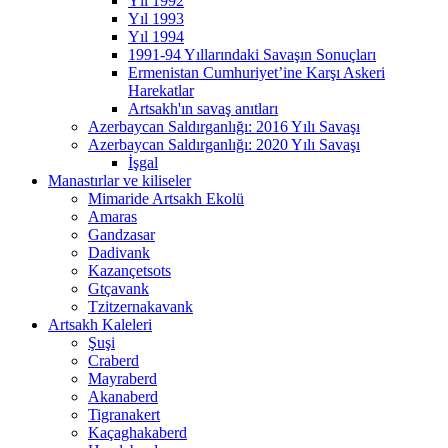
Yıl 1992
Yıl 1993
Yıl 1994
1991-94 Yıllarındaki Savaşın Sonuçları
Ermenistan Cumhuriyet’ine Karşı Askeri
Harekatlar
Artsakh'ın savaş anıtları
Azerbaycan Saldırganlığı: 2016 Yılı Savaşı
Azerbaycan Saldırganlığı: 2020 Yılı Savaşı
İşgal
Manastırlar ve kiliseler
Mimaride Artsakh Ekolü
Amaras
Gandzasar
Dadivank
Kazançetsots
Gtçavank
Tzitzernakavank
Artsakh Kaleleri
Şuşi
Craberd
Mayraberd
Akаnaberd
Tigranakert
Kaçaghakaberd