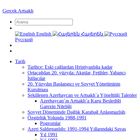
Gerçek Artsakh
English
Հայերեն
Русский
Tarih
Tarihçe: Eski çağlardan Hristiyanlığa kadar
Ortaçağdan 20. yüzyıla: Akınlar, Fetihler, Yabancı
İstilacılar
20. Yüzyılın Başlangıcı ve Sovyet Yönetiminin
Kurulması
Şekillenen Azerbaycan ve Artsakh`a Yönelttiği Talepler
Azerbaycan`ın Artsakh`a Karşı Beslediği
Garezin Niteliği
Sovyet Döneminde Dağlık Karabağ Anlaşmazlığı
Özgürlük Yolunda 1988-1991
Pogromlar
Azeri Saldırganlığı: 1991-1994 Yıllarındaki Savaş
Yıl 1991