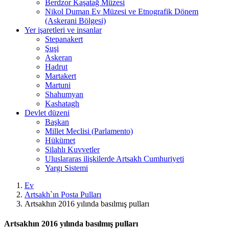
Berdzor Kaşatağ Müzesi
Nikol Duman Ev Müzesi ve Etnografik Dönem
(Askerani Bölgesi)
Yer işaretleri ve insanlar
Stepanakert
Şuşi
Askeran
Hadrut
Martakert
Martuni
Shahumyan
Kashatagh
Devlet düzeni
Başkan
Millet Meclisi (Parlamento)
Hükümet
Silahlı Kuvvetler
Uluslararas ilişkilerde Artsakh Cumhuriyeti
Yargı Sistemi
Ev
Artsakh`ın Posta Pulları
Artsakhın 2016 yılında basılmış pulları
Artsakhın 2016 yılında basılmış pulları