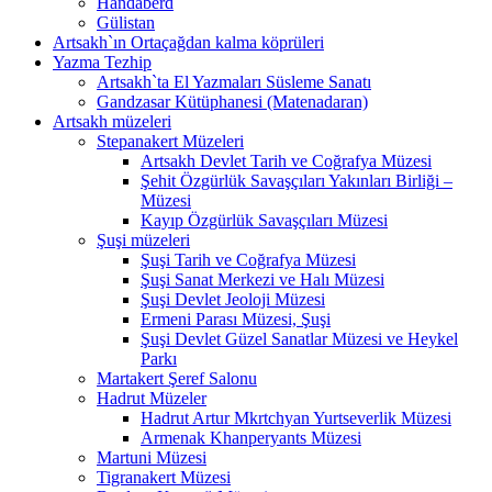
Handaberd
Gülistan
Artsakh`ın Ortaçağdan kalma köprüleri
Yazma Tezhip
Artsakh`ta El Yazmaları Süsleme Sanatı
Gandzasar Kütüphanesi (Matenadaran)
Artsakh müzeleri
Stepanakert Müzeleri
Artsakh Devlet Tarih ve Coğrafya Müzesi
Şehit Özgürlük Savaşçıları Yakınları Birliği –
Müzesi
Kayıp Özgürlük Savaşçıları Müzesi
Şuşi müzeleri
Şuşi Tarih ve Coğrafya Müzesi
Şuşi Sanat Merkezi ve Halı Müzesi
Şuşi Devlet Jeoloji Müzesi
Ermeni Parası Müzesi, Şuşi
Şuşi Devlet Güzel Sanatlar Müzesi ve Heykel
Parkı
Martakert Şeref Salonu
Hadrut Müzeler
Hadrut Artur Mkrtchyan Yurtseverlik Müzesi
Armenak Khanperyants Müzesi
Martuni Müzesi
Tigranakert Müzesi